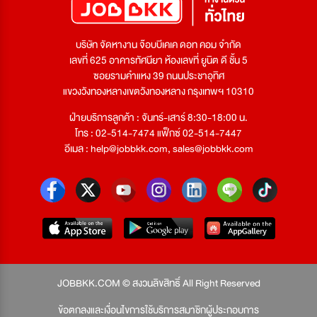
บริษัท จัดหางาน จ๊อบบีเคเค ดอท คอม จำกัด
เลขที่ 625 อาคารทัศนียา ห้องเลขที่ ยูนิต ดี ชั้น 5
ซอยรามคำแหง 39 ถนนประชาอุทิศ
แขวงวังทองหลางเขตวังทองหลาง กรุงเทพฯ 10310
ฝ่ายบริการลูกค้า : จันทร์-เสาร์ 8:30-18:00 น.
โทร : 02-514-7474 แฟ็กซ์ 02-514-7447
อีเมล :
help@jobbkk.com
,
sales@jobbkk.com
JOBBKK.COM © สงวนลิขสิทธิ์ All Right Reserved
ข้อตกลงและเงื่อนไขการใช้บริการสมาชิกผู้ประกอบการ