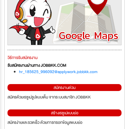
วิธีการรับสมัครงาน
รับสมัครงานผ่านทาง JOBBKK.COM
hr_185625_996092@applywork.jobbkk.com
สมัครงานด่วน
สมัครด้วยเรซูเม่รูปแบบเต็ม จากระบบสมาชิก JOBBKK
สร้างเรซูเม่แบบย่อ
สมัครง่ายและรวดเร็ว ด้วยการกรอกข้อมูลแบบย่อ