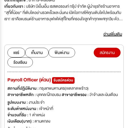
ประเภทธุรกิจ :
อาหาร-เครื่องดื่ม
เกี่ยวกับเรา :
บริษัท บีเอ็นเอ็น เรสเตอรองท์ กรุ๊ป จำกัด ผู้นำธุรกิจร้านอาหาร
"สุกี้ตี๋น้อย" ที่เติบโตอย่างรวดเร็วและมั่นคง เปิดโอกาสให้คุณเติบโตไปพร้อมกับ
เรา! เราคือแบรนด์ร้านอาหารบุฟเฟ่ต์สุกี้ไทยที่ครองใจลูกค้าทุกเพศทุกวัย ด้วย
บริการที่เป็นมิตร รวดเร็ว และคุณภาพที่ใส่ใจในทุกรายละเอียด ปัจจุบันมีสาขา
มากกว่า 110 แห่งทั่วประเทศ และยังขยายตัวอย่างต่อเนื่อง เรากำลังมองหาท่าน
อ่านเพิ่มเติม
ที่อยากเติบโตในสายงานบริการ และทีมเบื้องหลัง กับองค์กรที่ให้ “มากกว่าแค่การ
ทำงาน” มาร่วมสร้างและพัฒนาองค์กรให้เติบโตอย่างยั่งยืนไปด้วยกัน ทางบริ
ษัทฯ ยินดีต้อนรับทุกท่านเพื่อร่วมเป็นครอบครัวเดียวกันกับพวกเรา
แชร์
เก็บงาน
พิมพ์งาน
สมัครงาน
ร้องเรียน
Payroll Officer (ด่วน)
รับสมัครด่วน
สถานที่ปฏิบัติงาน :
กรุงเทพมหานคร(เขตลาดพร้าว)
สาขาอาชีพหลัก :
บุคคล/ฝึกอบรม
สาขาอาชีพรอง :
ว่าจ้างและเงินเดือน
รูปแบบงาน :
งานประจำ
ระดับตำแหน่งงาน :
เจ้าหน้าที่
จำนวนที่รับ :
1 ตำแหน่ง
เงินเดือน(บาท) :
ตามตกลง