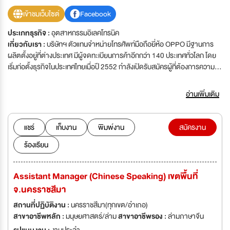
เข้าชมเว็บไซต์
Facebook
ประเภทธุรกิจ :
อุตสาหกรรมอิเลคโทรนิค
เกี่ยวกับเรา :
บริษัทฯ ตัวแทนจำหน่ายโทรศัพท์มือถือยี่ห้อ OPPO มีฐานการ
ผลิตตั้งอยู่ที่ต่างประเทศ มีผู้จดทะเบียนการค้าอีกกว่า 140 ประเทศทั่วโลก โดย
เริ่มก่อตั้งธุรกิจในประเทศไทยเมื่อปี 2552 กำลังเปิดรับสมัครผู้ที่ต้องการความ
ก้าวหน้า ชอบงานท้าทายความสามารถเพื่อร่วมเติบโตไปพร้อมกับบริษัท ปฏิบัติ
งานประจำกรุงเทพฯ และต่างจังหวัด เพื่อรองรับการขยายกิจการมากกว่า
อ่านเพิ่มเติม
1,000 สาขา ทั่วประเทศ ก้าวสู่การเป็นบริษัทมหาชน ไปพร้อมกัน มีเงินเดือน
ประจำทุกตำแหน่งและค่าคอมมิชชั่นตามผลงาน พร้อมสวัสดิการต่าง ๆ ขณะนี้
ทางบริษัทฯ OPPO ประเทศไทย ได้เปิดสาขาครบ 250 สาขา เป็นที่เรียบร้อยแล้ว
แชร์
เก็บงาน
พิมพ์งาน
สมัครงาน
แต่ยังคงไม่พอกับความต้องการของผู้บริโภค ทางบริษัทฯ OPPO ประเทศไทย จึง
ร้องเรียน
มีนโยบาย เพิ่มอีก 750 สาขาทั่วประเทศไทย และยังคงต้องการบุคลากร (ทั้ง PC
และ OFFICE )ที่มีคุณภาพ พร้อมปฏิบัติงานได้ทันที อีกกว่า 70 ตำแหน่ง ทั่วทั้ง
กรุงเทพและต่างจังหวัด เพื่อพร้อมรับการเติบโตของบริษัทอย่างรวดเร็วใน
Assistant Manager (Chinese Speaking) เขตพื้นที่
อนาคต สำหรับฝ่ายขาย(PC) สถานที่ทำงาน : มีทุกเขตพื้นที่ในกรุงเทพ มีทุกภาค
จ.นครราชสีมา
ของต่างจังหวัด เลือกสถานที่ทำงานใกล้ที่พักได้ ไม่ต้องเดินทางไกล บริษัทฯ ได้
ปรับค่าแรงขั้นต่ำ 9,000 บาทต่อเดือน เป็นที่เรียบร้อยแล้ว ผู้สมัครที่ผ่านการ
สถานที่ปฏิบัติงาน :
นครราชสีมา(ทุกเขต/อำเภอ)
สัมภาษณ์แล้ว ทางบริษัทฯ จะมีการฝึกอบรม และสอนวิธีการนำเสนอผลิตภัณฑ์
สาขาอาชีพหลัก :
มนุษยศาสตร์/ล่าม
สาขาอาชีพรอง :
ล่ามภาษาจีน
ของโทรศัพท์มือถือยี่ห้อ OPPO อย่างละเอียด ก่อนลงพื้นที่ขายจริง พร้อมมีพี่