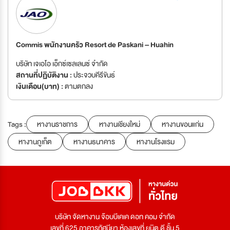
Commis พนักงานครัว Resort de Paskani – Huahin
บริษัท เจเอโอ เอ็กซ์เซลเลนซ์ จำกัด
สถานที่ปฏิบัติงาน :
ประจวบคีรีขันธ์
เงินเดือน(บาท) :
ตามตกลง
Tags :
หางานราชการ
หางานเชียงใหม่
หางานขอนแก่น
หางานภูเก็ต
หางานธนาคาร
หางานโรงแรม
บริษัท จัดหางาน จ๊อบบีเคเค ดอท คอม จำกัด
เลขที่ 625 อาคารทัศนียา ห้องเลขที่ ยูนิต ดี ชั้น 5