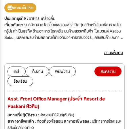
เข้าชมเว็บไซต์
ประเภทธุรกิจ :
อาหาร-เครื่องดื่ม
เกี่ยวกับเรา :
บริษัท เจ เอ โอ เอ็กซ์เซลเลนซ์ จำกัด (บริษัทหนึ่งในเครือ เจ เอ โอ
กรู๊ป) ดำเนินธุรกิจ ร้านอาหาร ไอศครีม บนห้างสรรพสินค้า ในแบรนด์ Asabu
Sabu , ผลิตและรับทำผลิตภัณฑ์เกี่ยวกับอาหารครบวงจร , คลังสินค้าและการ
ขนส่ง และงานบันเทิง ในแบรนด์ Mojo Muse Management
อ่านเพิ่มเติม
แชร์
เก็บงาน
พิมพ์งาน
สมัครงาน
ร้องเรียน
Asst. Front Office Manager (ประจำ Resort de
Paskani หัวหิน)
สถานที่ปฏิบัติงาน :
ประจวบคีรีขันธ์(หัวหิน)
สาขาอาชีพหลัก :
ท่องเที่ยว/โรงเเรม
สาขาอาชีพรอง :
บริหารการโรงแรม/
รีสอร์ท/ท่องเที่ยว