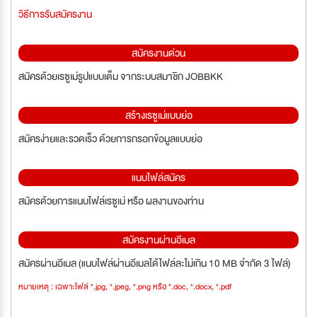
วิธีการรับสมัครงาน
สมัครงานด่วน
สมัครด้วยเรซูเม่รูปแบบเต็ม จากระบบสมาชิก JOBBKK
สร้างเรซูเม่แบบย่อ
สมัครง่ายและรวดเร็ว ด้วยการกรอกข้อมูลแบบย่อ
แนบไฟล์สมัคร
สมัครด้วยการแนบไฟล์เรซูเม่ หรือ ผลงานของท่าน
สมัครงานผ่านอีเมล
สมัครผ่านอีเมล (แนบไฟล์ผ่านอีเมลได้ไฟล์ละไม่เกิน 10 MB จำกัด 3 ไฟล์)
หมายเหตุ : เฉพาะไฟล์ *.jpg, *.jpeg, *.png หรือ *.doc, *.docx, *.pdf