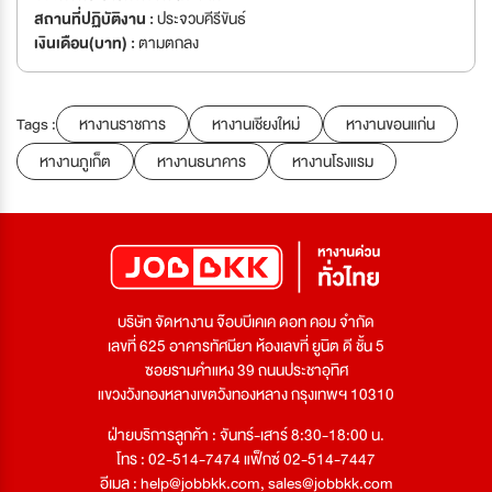
สถานที่ปฏิบัติงาน :
ประจวบคีรีขันธ์
เงินเดือน(บาท) :
ตามตกลง
Tags :
หางานราชการ
หางานเชียงใหม่
หางานขอนแก่น
หางานภูเก็ต
หางานธนาคาร
หางานโรงแรม
บริษัท จัดหางาน จ๊อบบีเคเค ดอท คอม จำกัด
เลขที่ 625 อาคารทัศนียา ห้องเลขที่ ยูนิต ดี ชั้น 5
ซอยรามคำแหง 39 ถนนประชาอุทิศ
แขวงวังทองหลางเขตวังทองหลาง กรุงเทพฯ 10310
ฝ่ายบริการลูกค้า : จันทร์-เสาร์ 8:30-18:00 น.
โทร : 02-514-7474 แฟ็กซ์ 02-514-7447
อีเมล :
help@jobbkk.com
,
sales@jobbkk.com