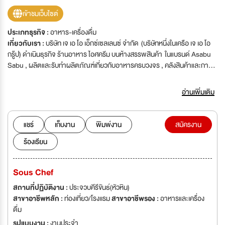
เข้าชมเว็บไซต์
ประเภทธุรกิจ :
อาหาร-เครื่องดื่ม
เกี่ยวกับเรา :
บริษัท เจ เอ โอ เอ็กซ์เซลเลนซ์ จำกัด (บริษัทหนึ่งในเครือ เจ เอ โอ
กรู๊ป) ดำเนินธุรกิจ ร้านอาหาร ไอศครีม บนห้างสรรพสินค้า ในแบรนด์ Asabu
Sabu , ผลิตและรับทำผลิตภัณฑ์เกี่ยวกับอาหารครบวงจร , คลังสินค้าและการ
ขนส่ง และงานบันเทิง ในแบรนด์ Mojo Muse Management
อ่านเพิ่มเติม
แชร์
เก็บงาน
พิมพ์งาน
สมัครงาน
ร้องเรียน
Sous Chef
สถานที่ปฏิบัติงาน :
ประจวบคีรีขันธ์(หัวหิน)
สาขาอาชีพหลัก :
ท่องเที่ยว/โรงเเรม
สาขาอาชีพรอง :
อาหารและเครื่อง
ดื่ม
รูปแบบงาน :
งานประจำ