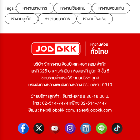
Tags :
หางานราชการ
หางานเชียงใหม่
หางานขอนแก่น
หางานภูเก็ต
หางานธนาคาร
หางานโรงแรม
บริษัท จัดหางาน จ๊อบบีเคเค ดอท คอม จำกัด
เลขที่ 625 อาคารทัศนียา ห้องเลขที่ ยูนิต ดี ชั้น 5
ซอยรามคำแหง 39 ถนนประชาอุทิศ
แขวงวังทองหลางเขตวังทองหลาง กรุงเทพฯ 10310
ฝ่ายบริการลูกค้า : จันทร์-เสาร์ 8:30-18:00 น.
โทร : 02-514-7474 แฟ็กซ์ 02-514-7447
อีเมล :
help@jobbkk.com
,
sales@jobbkk.com