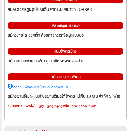
สมัครด้วยเรซูเม่รูปแบบเต็ม จากระบบสมาชิก JOBBKK
สร้างเรซูเม่แบบย่อ
สมัครง่ายและรวดเร็ว ด้วยการกรอกข้อมูลแบบย่อ
แนบไฟล์สมัคร
สมัครด้วยการแนบไฟล์เรซูเม่ หรือ ผลงานของท่าน
สมัครงานผ่านอีเมล
คลิกที่นี่เพื่อดูวิธีการใช้งานสมัครด้วยอีเมล
สมัครผ่านอีเมล (แนบไฟล์ผ่านอีเมลได้ไฟล์ละไม่เกิน 10 MB จำกัด 3 ไฟล์)
หมายเหตุ : เฉพาะไฟล์ *.jpg, *.jpeg, *.png หรือ *.doc, *.docx, *.pdf