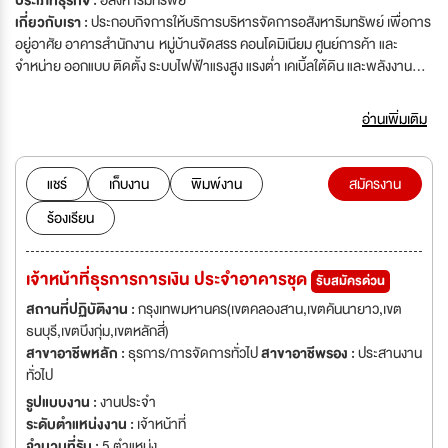
ประเภทธุรกิจ :
อสังหาริมทรัพย์
เกี่ยวกับเรา :
ประกอบกิจการให้บริการบริหารจัดการอสังหาริมทรัพย์ เพื่อการ
อยู่อาศัย อาคารสำนักงาน หมู่บ้านจัดสรร คอนโดมิเนียม ศูนย์การค้า และ
จำหน่าย ออกแบบ ติดตั้ง ระบบไฟฟ้าแรงสูง แรงต่ำ เคเบิ้ลใต้ดิน และพลังงาน
ทดแทน
อ่านเพิ่มเติม
แชร์
เก็บงาน
พิมพ์งาน
สมัครงาน
ร้องเรียน
เจ้าหน้าที่ธุรการการเงิน ประจำอาคารชุด
รับสมัครด่วน
สถานที่ปฏิบัติงาน :
กรุงเทพมหานคร(เขตคลองสาน,เขตคันนายาว,เขต
ธนบุรี,เขตบึงกุ่ม,เขตหลักสี่)
สาขาอาชีพหลัก :
ธุรการ/การจัดการทั่วไป
สาขาอาชีพรอง :
ประสานงาน
ทั่วไป
รูปแบบงาน :
งานประจำ
ระดับตำแหน่งงาน :
เจ้าหน้าที่
จำนวนที่รับ :
5 ตำแหน่ง