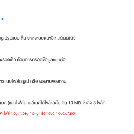
om
รซูเม่รูปแบบเต็ม จากระบบสมาชิก JOBBKK
ละรวดเร็ว ด้วยการกรอกข้อมูลแบบย่อ
ารแนบไฟล์เรซูเม่ หรือ ผลงานของท่าน
เมล (แนบไฟล์ผ่านอีเมลได้ไฟล์ละไม่เกิน 10 MB จำกัด 3 ไฟล์)
าะไฟล์ *.jpg, *.jpeg, *.png หรือ *.doc, *.docx, *.pdf