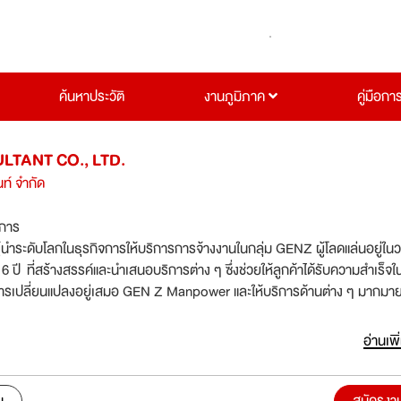
ค้นหาประวัติ
งานภูมิภาค
คู่มือกา
LTANT CO., LTD.
ท์ จำกัด
ิการ
ผู้นำระดับโลกในธุรกิจการให้บริการการจ้างงานในกลุ่ม GENZ ผู้โลดแล่นอยู่ใน
ปี ที่สร้างสรรค์และนำเสนอบริการต่าง ๆ ซึ่งช่วยให้ลูกค้าได้รับความสำเร็จใ
ารเปลี่ยนแปลงอยู่เสมอ GEN Z Manpower และให้บริการด้านต่าง ๆ มากมายแ
องกระบวนการจ้างงานและการทำธุรกิจครบวงจร รวมทั้งการสรรหาว่าจ้าง
กงานชั่วคราว และพนักงานแบบมีสัญญาจ้าง, การประเมินผลและการคัดเลือก
อ่านเพิ
รม, การช่วยหางานใหม่ (Outplacement), การรับเหมาจ้างงาน (Outsourci
า บริการด้านงานบริหารทรัพยากรบุคคลแบบครบวงจรทั้ง Attraction
 Engagement