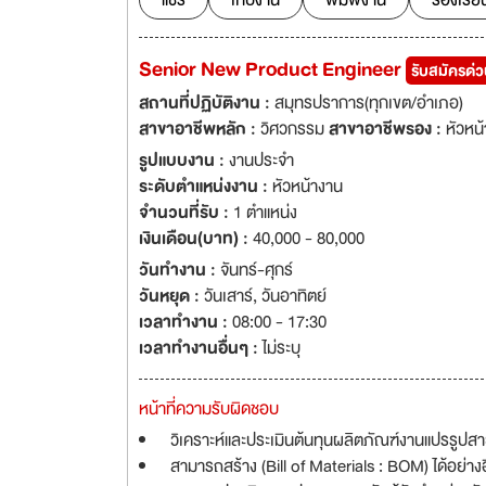
แชร์
เก็บงาน
พิมพ์งาน
ร้องเรีย
Senior New Product Engineer
รับสมัครด่
สถานที่ปฏิบัติงาน :
สมุทรปราการ(ทุกเขต/อำเภอ)
สาขาอาชีพหลัก :
วิศวกรรม
สาขาอาชีพรอง :
หัวหน้
รูปแบบงาน :
งานประจำ
ระดับตำแหน่งงาน :
หัวหน้างาน
จำนวนที่รับ :
1 ตำแหน่ง
เงินเดือน(บาท) :
40,000 - 80,000
วันทำงาน :
จันทร์-ศุกร์
วันหยุด :
วันเสาร์
,
วันอาทิตย์
เวลาทำงาน :
08:00 - 17:30
เวลาทำงานอื่นๆ :
ไม่ระบุ
หน้าที่ความรับผิดชอบ
วิเคราะห์และประเมินต้นทุนผลิตภัณฑ์งานแปรรูปส
สามารถสร้าง (Bill of Materials : BOM) ได้อย่าง