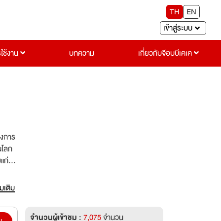
TH
EN
เข้าสู่ระบบ
รใช้งาน
บทความ
เกี่ยวกับจ๊อบบีเคเค
วงการ
นโลก
ก่ผู้
่มเติม
ng)
จำนวนผู้เข้าชม :
7,075
จำนวน