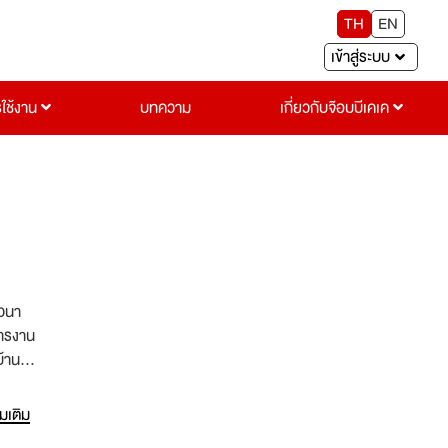
TH
EN
เข้าสู่ระบบ
รใช้งาน
บทความ
เกี่ยวกับจ๊อบบีเคเค
าวนา
การงาน
้าน
 ยึด
ผลงา
่มเติม