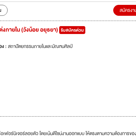
ี่ดีมีคุณภาพ ส่งมอบงานตรงเวลาเพื่อให้ลูกค้าไว้วางใจ หลักการออกแบบเน
เวลาและยึดมั่นการออกแบบมาพร้อมกับฟังค์ชั่นที่ตอบโจทย์ลูกค้ามากที่ส
น
สมัครงา
้ความสำคัญกับบุคลิกภาพของแต่ละบุคคล เพื่อสร้างสรรค์ตัวตนออกมาเป็นผลง
นที่ตอบโจทย์ลูกค้า เราให้บริการแบบครบวงจร สะดวก รวดเร็ว หมดกังวลเรื่องป
ต่งภายใน (วังน้อย อยุธยา)
รับสมัครด่วน
พร้อมส่งมอบผลงานถึงลูกค้าด้วยความสุขและรอยยิ้ม
อง :
สถาปัตยกรรมภายในและมัณฑนศิลป์
หรือเฟอร์นิเจอร์ลอยตัว โดยเน้นดีไซน์งานออกแบบ ให้ตรงตามความต้องการขอ