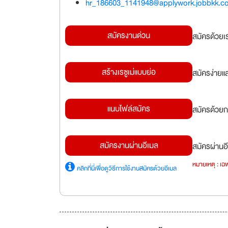
hr_186603_1141948@applywork.jobbkk.c
สมัครงานด่วน
สมัครด้วยเ
สร้างเรซูเม่แบบย่อ
สมัครง่ายแ
แนบไฟล์สมัคร
สมัครด้วยก
สมัครงานผ่านอีเมล
สมัครผ่านอี
หมายเหตุ : เฉพ
คลิกที่นี่เพื่อดูวิธีการใช้งานสมัครด้วยอีเมล