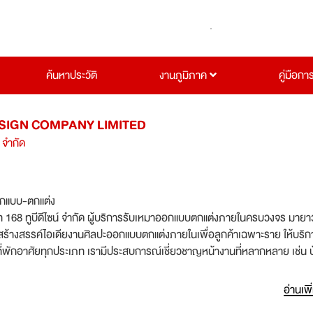
ค้นหาประวัติ
งานภูมิภาค
คู่มือกา
ESIGN COMPANY LIMITED
์ จำกัด
กแบบ-ตกแต่ง
ัท 168 ทูบีดีไซน์ จำกัด ผู้บริการรับเหมาออกแบบตกแต่งภายในครบวงจร มาย
รสร้างสรรค์ไอเดียงานศิลปะออกแบบตกแต่งภายในเพื่อลูกค้าเฉพาะราย ให้บริ
พักอาศัยทุกประเภท เรามีประสบการณ์เชี่ยวชาญหน้างานที่หลากหลาย เช่น บ
าเตอร์แบรนด์ ร้านอาหาร สำนักงาน คลินิก โรงพยาบาล บูธแสดงสินค้า โชว์รูม
หลักสถาปัตยกรรมและวิศวกรรมอย่างเคร่งครัด ทีมงานพร้อมสร้างสรรค์
อ่านเพิ
ใจทุกรายละเอียด ส่งมอบงานถึงมือลูกค้าอย่างสมบูรณ์แบบ ทางบริษัทยึดถือ