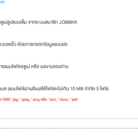
om
รซูเม่รูปแบบเต็ม จากระบบสมาชิก JOBBKK
ละรวดเร็ว ด้วยการกรอกข้อมูลแบบย่อ
ารแนบไฟล์เรซูเม่ หรือ ผลงานของท่าน
เมล (แนบไฟล์ผ่านอีเมลได้ไฟล์ละไม่เกิน 10 MB จำกัด 3 ไฟล์)
าะไฟล์ *.jpg, *.jpeg, *.png หรือ *.doc, *.docx, *.pdf