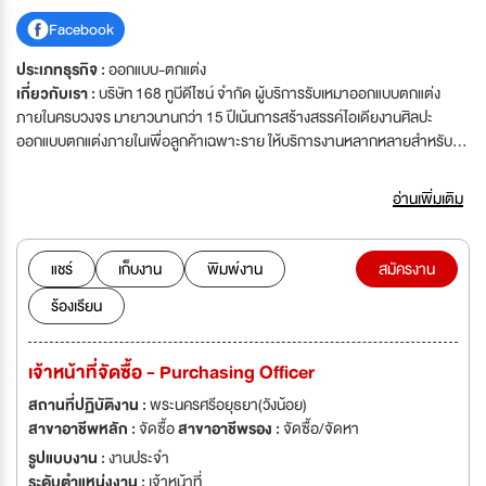
Facebook
ประเภทธุรกิจ :
ออกแบบ-ตกแต่ง
เกี่ยวกับเรา :
บริษัท 168 ทูบีดีไซน์ จำกัด ผู้บริการรับเหมาออกแบบตกแต่ง
ภายในครบวงจร มายาวนานกว่า 15 ปีเน้นการสร้างสรรค์ไอเดียงานศิลปะ
ออกแบบตกแต่งภายในเพื่อลูกค้าเฉพาะราย ให้บริการงานหลากหลายสำหรับ
ที่พักอาศัยทุกประเภท เรามีประสบการณ์เชี่ยวชาญหน้างานที่หลากหลาย เช่น
บ้านพักอาศัย คอนโด เค้าเตอร์แบรนด์ ร้านอาหาร สำนักงาน คลินิก โรง
อ่านเพิ่มเติม
พยาบาล บูธแสดงสินค้า โชว์รูม ยึดหลักการออกแบบตามหลักสถาปัตยกรรม
และวิศวกรรมอย่างเคร่งครัด ทีมงานพร้อมสร้างสรรค์ผลงาแบบเน้นคุณค่า ดูแล
ใส่ใจทุกรายละเอียด ส่งมอบงานถึงมือลูกค้าอย่างสมบูรณ์แบบ ทางบริษัทยึดถือ
แชร์
เก็บงาน
พิมพ์งาน
สมัครงาน
นโยบายสร้างผลงานที่ดีมีคุณภาพ ส่งมอบงานตรงเวลาเพื่อให้ลูกค้าไว้วางใจ
ร้องเรียน
หลักการออกแบบเน้นความคงทนสวยงานตลอดกาลเวลาและยึดมั่นการออกแบบ
มาพร้อมกับฟังค์ชั่นที่ตอบโจทย์ลูกค้ามากที่สุด นอกจากนี้เรายังให้ความสำคัญ
กับบุคลิกภาพของแต่ละบุคคล เพื่อสร้างสรรค์ตัวตนออกมาเป็นผลงานที่มีสไตล์
เจ้าหน้าที่จัดซื้อ - Purchasing Officer
และฟังค์ชั่นที่ตอบโจทย์ลูกค้า เราให้บริการแบบครบวงจร สะดวก รวดเร็ว หมด
กังวลเรื่องปัญหาระหว่างการทำงาน พร้อมส่งมอบผลงานถึงลูกค้าด้วยความสุข
สถานที่ปฏิบัติงาน :
พระนครศรีอยุธยา(วังน้อย)
และรอยยิ้ม
สาขาอาชีพหลัก :
จัดซื้อ
สาขาอาชีพรอง :
จัดซื้อ/จัดหา
รูปแบบงาน :
งานประจำ
ระดับตำแหน่งงาน :
เจ้าหน้าที่