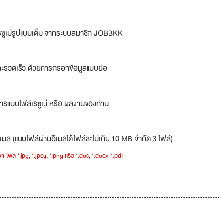
รซูเม่รูปแบบเต็ม จากระบบสมาชิก JOBBKK
ละรวดเร็ว ด้วยการกรอกข้อมูลแบบย่อ
ารแนบไฟล์เรซูเม่ หรือ ผลงานของท่าน
เมล (แนบไฟล์ผ่านอีเมลได้ไฟล์ละไม่เกิน 10 MB จำกัด 3 ไฟล์)
าะไฟล์ *.jpg, *.jpeg, *.png หรือ *.doc, *.docx, *.pdf