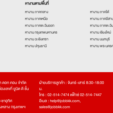
หางานตามพื้นที่
หางาน ภาคกลาง
หางาน ภาคใต้
หางาน ภาคเหนือ
หางาน ภาคอีสา
หางาน ภาคตะวันออก
หางาน ภาคตะวั
หางาน กรุงเทพมหานคร
หางาน เชียงใหม่
หางาน ฉะเชิงเทรา
หางาน นนทบุรี
หางาน ปทุมธานี
หางาน พระนครศ
คเค ดอท คอม จำกัด
ฝ่ายบริการลูกค้า : จันทร์-เสาร์ 8:30-18:00
งเลขที่ ยูนิต ดี ชั้น
น.
โทร : 02-514-7474 แฟ็กซ์ 02-514-7447
ชาอุทิศ
อีเมล :
help@jobbkk.com
,
องหลาง กรุงเทพฯ
sales@jobbkk.com