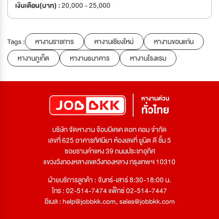
เงินเดือน(บาท) :
20,000 - 25,000
Tags :
หางานราชการ
หางานเชียงใหม่
หางานขอนแก่น
หางานภูเก็ต
หางานธนาคาร
หางานโรงแรม
บริษัท จัดหางาน จ๊อบบีเคเค ดอท คอม จำกัด
เลขที่ 625 อาคารทัศนียา ห้องเลขที่ ยูนิต ดี ชั้น 5
ซอยรามคำแหง 39 ถนนประชาอุทิศ
แขวงวังทองหลางเขตวังทองหลาง กรุงเทพฯ 10310
ฝ่ายบริการลูกค้า : จันทร์-เสาร์ 8:30-18:00 น.
โทร : 02-514-7474 แฟ็กซ์ 02-514-7447
อีเมล :
help@jobbkk.com
,
sales@jobbkk.com