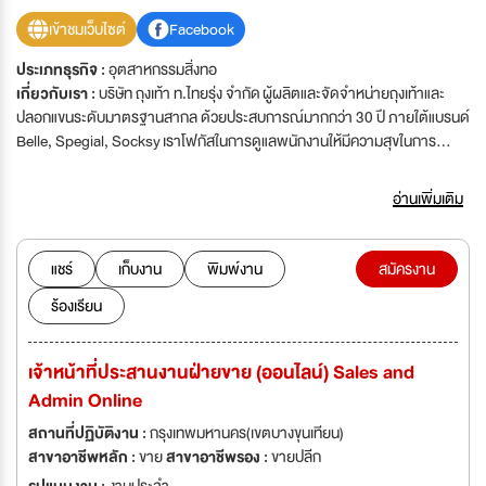
เข้าชมเว็บไซต์
Facebook
ประเภทธุรกิจ :
อุตสาหกรรมสิ่งทอ
เกี่ยวกับเรา :
บริษัท ถุงเท้า ท.ไทยรุ่ง จำกัด ผู้ผลิตและจัดจำหน่ายถุงเท้าและ
ปลอกแขนระดับมาตรฐานสากล ด้วยประสบการณ์มากกว่า 30 ปี ภายใต้แบรนด์
Belle, Spegial, Socksy เราโฟกัสในการดูแลพนักงานให้มีความสุขในการ
ทำงาน ได้รับค่าตอบแทนที่สมเหตุสมผล สวัสดิการที่เอื้อกับชีวิตของพนักงาน
นอกจากนั้นเรายังสนับสนุนพนักงานทุกคนให้สามารถพัฒนาและเติบโตขึ้น
อ่านเพิ่มเติม
เรื่อยๆ วัฒนธรรมในการทำงาน ทุกคนร่วมมือกันทำงานในแบบทีมเวิร์คคือช่วย
เหลือซึ่งกันและกันเพื่อให้การทำงานเป็นไปอย่างราบรื่นและมีประสิทธิภาพมาก
ที่สุด เราอยากให้พนักงานยึดถือความสำเร็จและความพอใจสูงสุดของลูกค้าเป็น
แชร์
เก็บงาน
พิมพ์งาน
สมัครงาน
หัวใจของการทำงาน
ร้องเรียน
เจ้าหน้าที่ประสานงานฝ่ายขาย (ออนไลน์) Sales and
Admin Online
สถานที่ปฏิบัติงาน :
กรุงเทพมหานคร(เขตบางขุนเทียน)
สาขาอาชีพหลัก :
ขาย
สาขาอาชีพรอง :
ขายปลีก