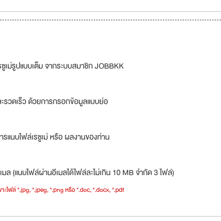
รซูเม่รูปแบบเต็ม จากระบบสมาชิก JOBBKK
ละรวดเร็ว ด้วยการกรอกข้อมูลแบบย่อ
ารแนบไฟล์เรซูเม่ หรือ ผลงานของท่าน
เมล (แนบไฟล์ผ่านอีเมลได้ไฟล์ละไม่เกิน 10 MB จำกัด 3 ไฟล์)
าะไฟล์ *.jpg, *.jpeg, *.png หรือ *.doc, *.docx, *.pdf