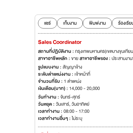
การทำงาน ทุกคนร่วม
ราบรื่นและมีประสิ
ลูกค้าเป็นหัวใจขอ
แชร์
เก็บงาน
พิมพ์งาน
ร้องเรีย
Sales Coordinator
สถานที่ปฏิบัติงาน :
กรุงเทพมหานคร(เขตบางขุนเทียน
สาขาอาชีพหลัก :
ขาย
สาขาอาชีพรอง :
ประสานงาน
รูปแบบงาน :
สัญญาจ้าง
ระดับตำแหน่งงาน :
เจ้าหน้าที่
จำนวนที่รับ :
1 ตำแหน่ง
เงินเดือน(บาท) :
14,000 - 20,000
วันทำงาน :
จันทร์-ศุกร์
วันหยุด :
วันเสาร์
,
วันอาทิตย์
เวลาทำงาน :
08:00 - 17:00
เวลาทำงานอื่นๆ :
ไม่ระบุ