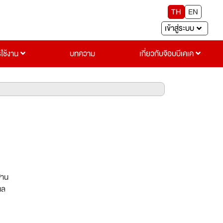
TH
EN
เข้าสู่ระบบ
รใช้งาน
บทความ
เกี่ยวกับจ๊อบบีเคเค
ฐาน
แล
รรมใน