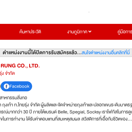
ค้นหาประวัติ
งานภูมิภาค
คู่มือกา
ตำแหน่งงานนี้ได้ปิดการรับสมัครแล้ว...
สนใจตำแหน่งงานอื่นคลิกที่นี่
 RUNG CO., LTD.
รุ่ง จำกัด
Facebook
ตสาหกรรมสิ่งทอ
ท ถุงเท้า ท.ไทยรุ่ง จำกัด ผู้ผลิตและจัดจำหน่ายถุงเท้าและปลอกแขนระดับมาตร
ณ์มากกว่า 30 ปี ภายใต้แบรนด์ Belle, Spegial, Socksy เราโฟกัสในการดู
ขในการทำงาน ได้รับค่าตอบแทนที่สมเหตุสมผล สวัสดิการที่เอื้อกับชีวิตของ
เรายังสนับสนุนพนักงานทุกคนให้สามารถพัฒนาและเติบโตขึ้นเรื่อยๆ วัฒนธ