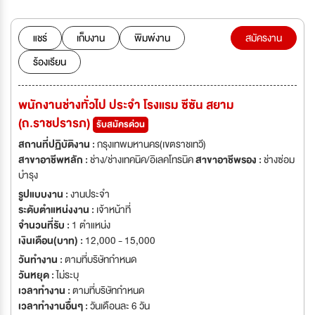
แชร์
เก็บงาน
พิมพ์งาน
สมัครงาน
ร้องเรียน
พนักงานช่างทั่วไป ประจำ โรงแรม ซีซัน สยาม
(ถ.ราชปรารภ)
รับสมัครด่วน
สถานที่ปฏิบัติงาน :
กรุงเทพมหานคร(เขตราชเทวี)
สาขาอาชีพหลัก :
ช่าง/ช่างเทคนิค/อิเลคโทรนิค
สาขาอาชีพรอง :
ช่างซ่อม
บำรุง
รูปแบบงาน :
งานประจำ
ระดับตำแหน่งงาน :
เจ้าหน้าที่
จำนวนที่รับ :
1 ตำแหน่ง
เงินเดือน(บาท) :
12,000 - 15,000
วันทำงาน :
ตามที่บริษัทกำหนด
วันหยุด :
ไม่ระบุ
เวลาทำงาน :
ตามที่บริษัทกำหนด
เวลาทำงานอื่นๆ :
วันเดือนละ 6 วัน