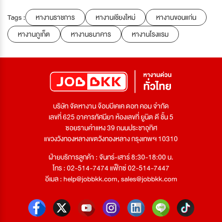
Tags :
หางานราชการ
หางานเชียงใหม่
หางานขอนแก่น
หางานภูเก็ต
หางานธนาคาร
หางานโรงแรม
บริษัท จัดหางาน จ๊อบบีเคเค ดอท คอม จำกัด
เลขที่ 625 อาคารทัศนียา ห้องเลขที่ ยูนิต ดี ชั้น 5
ซอยรามคำแหง 39 ถนนประชาอุทิศ
แขวงวังทองหลางเขตวังทองหลาง กรุงเทพฯ 10310
ฝ่ายบริการลูกค้า : จันทร์-เสาร์ 8:30-18:00 น.
โทร : 02-514-7474 แฟ็กซ์ 02-514-7447
อีเมล :
help@jobbkk.com
,
sales@jobbkk.com