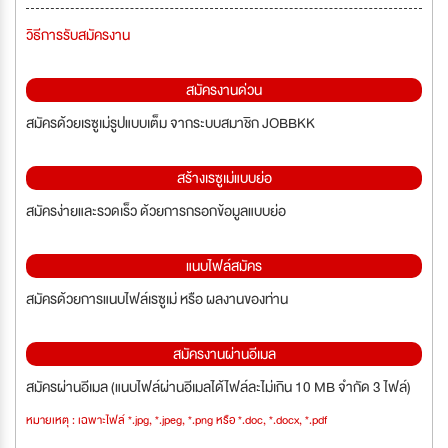
วิธีการรับสมัครงาน
สมัครงานด่วน
สมัครด้วยเรซูเม่รูปแบบเต็ม จากระบบสมาชิก JOBBKK
สร้างเรซูเม่แบบย่อ
สมัครง่ายและรวดเร็ว ด้วยการกรอกข้อมูลแบบย่อ
แนบไฟล์สมัคร
สมัครด้วยการแนบไฟล์เรซูเม่ หรือ ผลงานของท่าน
สมัครงานผ่านอีเมล
สมัครผ่านอีเมล (แนบไฟล์ผ่านอีเมลได้ไฟล์ละไม่เกิน 10 MB จำกัด 3 ไฟล์)
หมายเหตุ : เฉพาะไฟล์ *.jpg, *.jpeg, *.png หรือ *.doc, *.docx, *.pdf