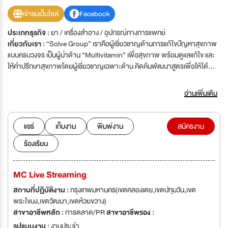
เข้าชมเว็บไซต์
Facebook
ประเภทธุรกิจ :
ยา / เครื่องสำอาง / อุปกรณ์ทางการแพทย์
เกี่ยวกับเรา :
“Solve Group” เราคือผู้เชี่ยวชาญด้านการแก้ไขปัญหาสุขภาพ
แบบครบวงจร เป็นผู้นำด้าน “Multivitamin” เพื่อสุขภาพ พร้อมดูแลแก้ไข และ
ให้คำปรึกษาสุขภาพโดยผู้เชี่ยวชาญเฉพาะด้าน คิดค้นพัฒนาสูตรเพื่อให้ได้
ผลิตภัณฑ์ที่มีคุณภาพ
อ่านเพิ่มเติม
แชร์
เก็บงาน
พิมพ์งาน
สมัครงาน
ร้องเรียน
MC Live Streaming
สถานที่ปฏิบัติงาน :
กรุงเทพมหานคร(เขตคลองเตย,เขตปทุมวัน,เขต
พระโขนง,เขตวัฒนา,เขตห้วยขวาง)
สาขาอาชีพหลัก :
การตลาด/PR
สาขาอาชีพรอง :
รูปแบบงาน :
งานประจำ