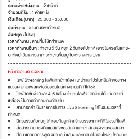
ระดับตำแหน่งงาน :
เจ้าหน้าที่
จำนวนที่รับ :
1 ตำแหน่ง
เงินเดือน(บาท) :
25,000 - 35,000
วันทำงาน :
ตามที่บริษัทกำหนด
วันหยุด :
ไม่ระบุ
เวลาทำงาน :
ตามที่บริษัทกำหนด
เวลาทำงานอื่นๆ :
ทำงาน 5 วัน หยุด 2 วันต่อสัปดาห์ (อาจไม่ตรงกับเสาร์-
อาทิตย์) วันและเวลาการทำงานขึ้นอยู่กับตารางการ Live
หน้าที่ความรับผิดชอบ
ไลฟ์ Streaming ไลฟ์สดหน้ากล้อง แนะนำและโปรโมทสินค้าของทาง
แบรนด์ ผ่านแพลตฟอร์มออนไลน์ต่างๆ เน้นที่ TikTok
ไลฟ์สดขั้นต่ำวันละ 4-6 ชั่วโมง ทำงานไลฟ์จากที่บ้านได้ และเวลาที่
เหลือจะเป็นการทำคอนเทนท์กับทีม
สามารถดำเนินรายการในการ Live Streaming ได้ในระยะเวลาที่
กำหนด
มีส่วนร่วมกับคนดู โต้ตอบกับลูกค้าสร้างบรรยากาศที่ดีในช่วงที่ไลฟ์
สื่อสารถ่ายทอดคีย์แมสเสจของสินค้าและนำเสนอจุดขายของสินค้า
ศึกษาเทคนิคการพูด วิธีการนำเสนอ และเทคนิคไอเดียใหม่ๆ ให้คอนเท