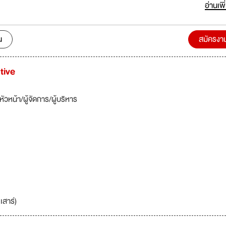
อ่านเพิ
นบ้าน และงานหลังคา ซีลเลกซ์ (Sealex™) เคมีภัณฑ์ก่อสร้าง โคแมค
ครบุคลากรที่มีความรู้ความสามารถ มาร่วม
ติบโตไปด้วยกัน
น
สมัครงา
tive
หัวหน้า/ผู้จัดการ/ผู้บริหาร
เสาร์)