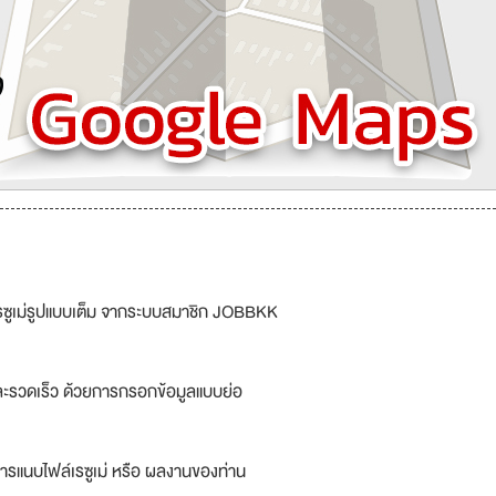
รซูเม่รูปแบบเต็ม จากระบบสมาชิก JOBBKK
ละรวดเร็ว ด้วยการกรอกข้อมูลแบบย่อ
ารแนบไฟล์เรซูเม่ หรือ ผลงานของท่าน