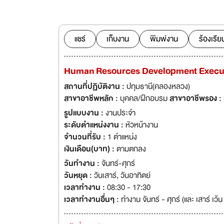
งานอุตสาหกรรม มินิ โกลด์ (Mini Gold™) แผ่นหลังคาไฟเบอร์กลาสโปร่งแสงสำหรับงานบ้าน โปรฟาส์ท
(Profast™) วัสดุก่อสร้างสำหรับงา
(KOMAK™) ผลิตภัณฑ์ดูแลรถยนต์ เราต้องการรับสมั
ทีมงานเพื่อพัฒนาเ
แชร์
เก็บงาน
พิมพ์งาน
ร้องเรีย
Human Resources Development Execu
สถานที่ปฏิบัติงาน :
ปทุมธานี(คลองหลวง)
สาขาอาชีพหลัก :
บุคคล/ฝึกอบรม
สาขาอาชีพรอง :
รูปแบบงาน :
งานประจำ
ระดับตำแหน่งงาน :
หัวหน้างาน
จำนวนที่รับ :
1 ตำแหน่ง
เงินเดือน(บาท) :
ตามตกลง
วันทำงาน :
จันทร์-ศุกร์
วันหยุด :
วันเสาร์
,
วันอาทิตย์
เวลาทำงาน :
08:30 - 17:30
เวลาทำงานอื่นๆ :
ทำงาน จันทร์ - ศุกร์ (และ เสาร์ เว้น 