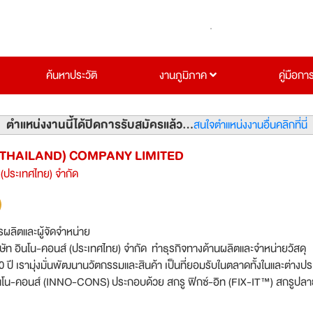
ค้นหาประวัติ
งานภูมิภาค
คู่มือกา
ตำแหน่งงานนี้ได้ปิดการรับสมัครแล้ว...
สนใจตำแหน่งงานอื่นคลิกที่นี่
THAILAND) COMPANY LIMITED
 (ประเทศไทย) จำกัด
รผลิตและผู้จัดจำหน่าย
ัท อินโน-คอนส์ (ประเทศไทย) จำกัด ทำธุรกิจทางด้านผลิตและจำหน่ายวัสดุ
0 ปี เรามุ่งมั่นพัฒนานวัตกรรมและสินค้า เป็นที่ยอมรับในตลาดทั้งในและต่างป
 (INNO-CONS) ประกอบด้วย สกรู ฟิกซ์-อิท (FIX-IT™) สกรูปลาย
s™) แผ่นหลังคาไฟเบอร์กลาสโปร่งแสง สำหรับ