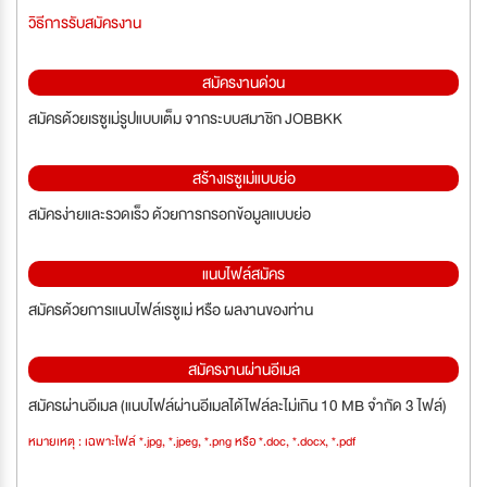
วิธีการรับสมัครงาน
สมัครงานด่วน
สมัครด้วยเรซูเม่รูปแบบเต็ม จากระบบสมาชิก JOBBKK
สร้างเรซูเม่แบบย่อ
สมัครง่ายและรวดเร็ว ด้วยการกรอกข้อมูลแบบย่อ
แนบไฟล์สมัคร
สมัครด้วยการแนบไฟล์เรซูเม่ หรือ ผลงานของท่าน
สมัครงานผ่านอีเมล
สมัครผ่านอีเมล (แนบไฟล์ผ่านอีเมลได้ไฟล์ละไม่เกิน 10 MB จำกัด 3 ไฟล์)
หมายเหตุ : เฉพาะไฟล์ *.jpg, *.jpeg, *.png หรือ *.doc, *.docx, *.pdf