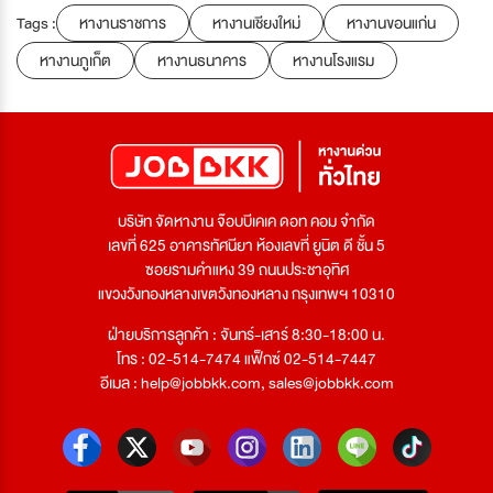
Tags :
หางานราชการ
หางานเชียงใหม่
หางานขอนแก่น
หางานภูเก็ต
หางานธนาคาร
หางานโรงแรม
บริษัท จัดหางาน จ๊อบบีเคเค ดอท คอม จำกัด
เลขที่ 625 อาคารทัศนียา ห้องเลขที่ ยูนิต ดี ชั้น 5
ซอยรามคำแหง 39 ถนนประชาอุทิศ
แขวงวังทองหลางเขตวังทองหลาง กรุงเทพฯ 10310
ฝ่ายบริการลูกค้า : จันทร์-เสาร์ 8:30-18:00 น.
โทร : 02-514-7474 แฟ็กซ์ 02-514-7447
อีเมล :
help@jobbkk.com
,
sales@jobbkk.com