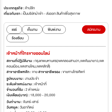
ประเภทธุรกิจ :
ค้าปลีก
เกี่ยวกับเรา :
เป็นบริษัทนำเข้า - ส่งออก สินค้าเพื่อสุขภาพ
แชร์
เก็บงาน
พิมพ์งาน
สมัครงาน
ร้องเรียน
เจ้าหน้าที่โทรขายออนไลน์
สถานที่ปฏิบัติงาน :
กรุงเทพมหานคร(เขตคลองสามวา,เขตคันนายาว,เขต
ดอนเมือง,เขตสายไหม,เขตหลักสี่)
สาขาอาชีพหลัก :
ขาย
สาขาอาชีพรอง :
ขายทางโทรศัพท์
รูปแบบงาน :
งานประจำ
ระดับตำแหน่งงาน :
เจ้าหน้าที่
จำนวนที่รับ :
2 ตำแหน่ง
เงินเดือน(บาท) :
18,000 - 20,000
วันทำงาน :
จันทร์-เสาร์
วันหยุด :
วันอาทิตย์