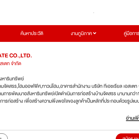
ค้นหาประวัติ
งานภูมิภาค
คู่มือกา
TE CO.,LTD.
เอสเตท จำกัด
ังหาริมทรัพย์
บ้านจัดสรร,โฮมออฟฟิศ,ทาวน์โฮม,อาคารสำนักงาน บริษัท ทีเอชเรียล เอสเตท 
นด้านการพัฒนาอสังหาริมทรัพย์เปิดดำเนินการก่อสร้างบ้านจัดสรร มานานกว่า
การก่อสร้าง เพื่อสร้างความพึงพอใจของลูกค้าเป็นหลักที่ประกอบด้วยรูปแบบที
่ตั้งโครงการและการบริการที่มีประสิทธิ์ภาพเพื่อสร้างความเชื่อถือในระยะยาว
อ่านเพิ