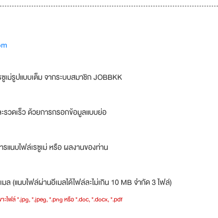
om
รซูเม่รูปแบบเต็ม จากระบบสมาชิก JOBBKK
ละรวดเร็ว ด้วยการกรอกข้อมูลแบบย่อ
ารแนบไฟล์เรซูเม่ หรือ ผลงานของท่าน
เมล (แนบไฟล์ผ่านอีเมลได้ไฟล์ละไม่เกิน 10 MB จำกัด 3 ไฟล์)
าะไฟล์ *.jpg, *.jpeg, *.png หรือ *.doc, *.docx, *.pdf