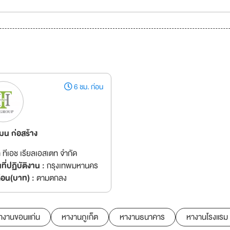
6 ชม. ก่อน
มน ก่อสร้าง
ท ทีเอช เรียลเอสเตท จำกัด
ี่ปฏิบัติงาน :
กรุงเทพมหานคร
ดือน(บาท) :
ตามตกลง
างานขอนแก่น
หางานภูเก็ต
หางานธนาคาร
หางานโรงแรม