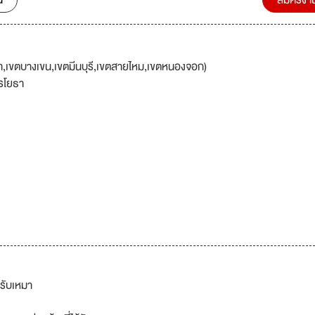
น
สมัครงา
เขตบางเขน,เขตมีนบุรี,เขตสายไหม,เขตหนองจอก)
รโยธา
้รับเหมา