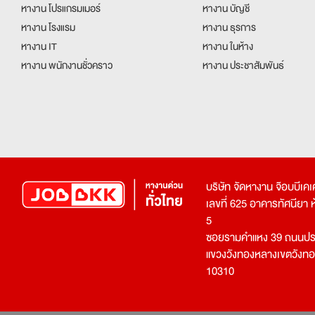
หางาน โปรแกรมเมอร์
หางาน บัญชี
หางาน โรงแรม
หางาน ธุรการ
หางาน IT
หางาน ในห้าง
หางาน พนักงานชั่วคราว
หางาน ประชาสัมพันธ์
บริษัท จัดหางาน จ๊อบบีเ
เลขที่ 625 อาคารทัศนียา ห้อ
5
ซอยรามคำแหง 39 ถนนประ
แขวงวังทองหลางเขตวังท
10310