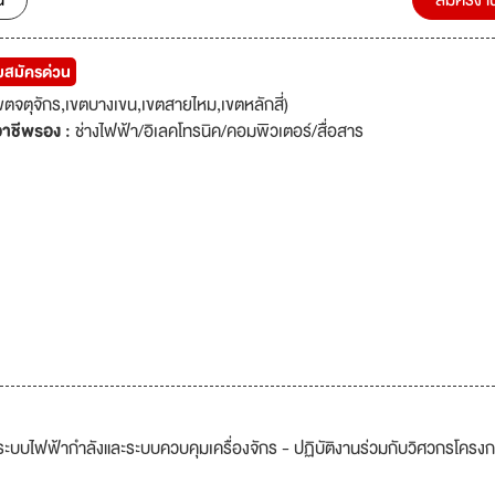
น
สมัครงา
ับสมัครด่วน
จตุจักร,เขตบางเขน,เขตสายไหม,เขตหลักสี่)
าชีพรอง :
ช่างไฟฟ้า/อิเลคโทรนิค/คอมพิวเตอร์/สื่อสาร
 ระบบไฟฟ้ากำลังและระบบควบคุมเครื่องจักร - ปฏิบัติงานร่วมกับวิศวกรโครง