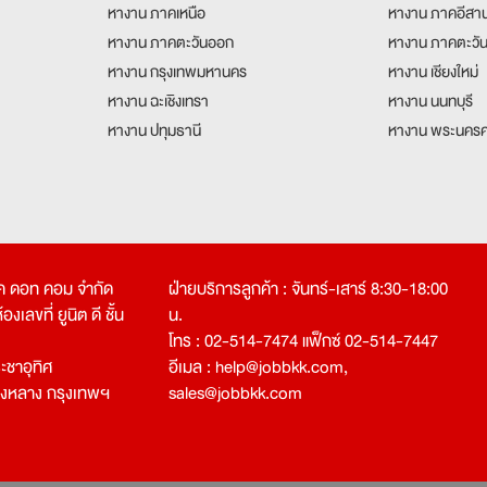
หางาน ภาคเหนือ
หางาน ภาคอีสา
หางาน ภาคตะวันออก
หางาน ภาคตะวั
หางาน กรุงเทพมหานคร
หางาน เชียงใหม่
หางาน ฉะเชิงเทรา
หางาน นนทบุรี
หางาน ปทุมธานี
หางาน พระนครศ
คเค ดอท คอม จำกัด
ฝ่ายบริการลูกค้า : จันทร์-เสาร์ 8:30-18:00
งเลขที่ ยูนิต ดี ชั้น
น.
โทร : 02-514-7474 แฟ็กซ์ 02-514-7447
ชาอุทิศ
อีเมล :
help@jobbkk.com
,
องหลาง กรุงเทพฯ
sales@jobbkk.com