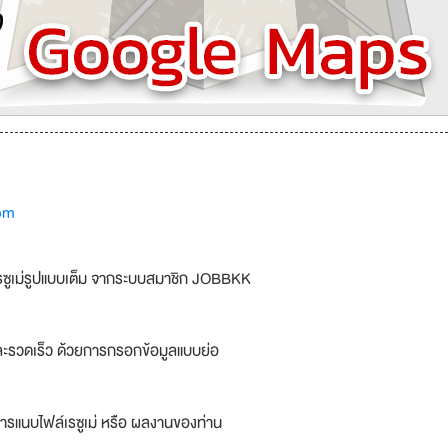
om
รซูเม่รูปแบบเต็ม จากระบบสมาชิก JOBBKK
ละรวดเร็ว ด้วยการกรอกข้อมูลแบบย่อ
ารแนบไฟล์เรซูเม่ หรือ ผลงานของท่าน