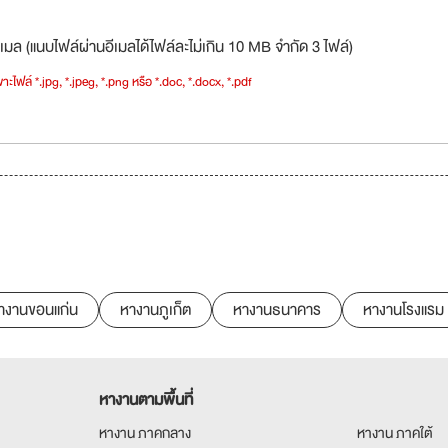
เมล (แนบไฟล์ผ่านอีเมลได้ไฟล์ละไม่เกิน 10 MB จำกัด 3 ไฟล์)
าะไฟล์ *.jpg, *.jpeg, *.png หรือ *.doc, *.docx, *.pdf
างานขอนแก่น
หางานภูเก็ต
หางานธนาคาร
หางานโรงแรม
หางานตามพื้นที่
หางาน ภาคกลาง
หางาน ภาคใต้