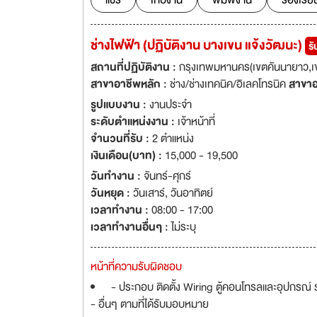
แชร์
เก็บงาน
พิมพ์งาน
ร้องเรีย
ช่างไฟฟ้า (ปฏิบัติงาน บางเขน แจ้งวัฒนะ)
ร
สถานที่ปฏิบัติงาน :
กรุงเทพมหานคร(เขตคันนายาว,เขต
สาขาอาชีพหลัก :
ช่าง/ช่างเทคนิค/อิเลคโทรนิค
สาขาอ
รูปแบบงาน :
งานประจำ
ระดับตำแหน่งงาน :
เจ้าหน้าที่
จำนวนที่รับ :
2 ตำแหน่ง
เงินเดือน(บาท) :
15,000 - 19,500
วันทำงาน :
จันทร์-ศุกร์
วันหยุด :
วันเสาร์
,
วันอาทิตย์
เวลาทำงาน :
08:00 - 17:00
เวลาทำงานอื่นๆ :
ไม่ระบุ
หน้าที่ความรับผิดชอบ
- ประกอบ ติดตั้ง Wiring ตู้คอนโทรลและอุปกรณ์
- อื่นๆ ตามที่ได้รับมอบหมาย