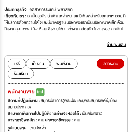
ประเภทธุรกิจ :
อุตสาหกรรมเคมี-พลาสติก
เกี่ยวกับเรา :
เราเป็นธุรกิจ นำเข้าและจำหน่ายเคมีภัณฑ์สำหรับอุตสาหกรรม ที่
ให้บริการด้วยความใส่ใจและมีมาตรฐาน บริษัทของเราเป็นบริษัทขนาดเล็ก ด้วย
ทีมงานคุณภาพ 10-15 คน ซึ่งช่วยให้การทำงานคล่องตัว ในช่วงของการเติบโต
นี้ เรากำลังมองหา คนรุ่นใหม่ ที่พร้อมจะเข้ามาเป็นส่วนหนึ่งของทีม ไม่จำเป็นต้อง
มีวุฒิการศึกษาสูง เพียงแค่คุณมีความสามารถและพร้อมเรียนรู้ เราพร้อมเปิด
อ่านเพิ่มเติม
โอกาสให้คุณได้แสดงศักยภาพ และเติบโตไปพร้อมกับเรา ร่วมเป็นส่วนหนึ่งของ
ความสำเร็จ และก้าวไปข้างหน้ากับบริษัทของเรา!
แชร์
เก็บงาน
พิมพ์งาน
สมัครงาน
ร้องเรียน
พนักงานขาย
ใหม่
สถานที่ปฏิบัติงาน :
สมุทรปราการ(พระประแดง,พระสมุทรเจดีย์,เมือง
สมุทรปราการ)
สามารถเดินทางไปปฏิบัติงานต่างจังหวัดได้ :
เป็นครั้งคราว
สาขาอาชีพหลัก :
ขาย
สาขาอาชีพรอง :
ขาย
รูปแบบงาน :
งานประจำ