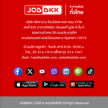
บริษัท จัดหางาน จ๊อบบีเคเค ดอท คอม จำกัด
เลขที่ 625 อาคารทัศนียา ห้องเลขที่ ยูนิต ดี ชั้น 5
ซอยรามคำแหง 39 ถนนประชาอุทิศ
แขวงวังทองหลางเขตวังทองหลาง กรุงเทพฯ 10310
ฝ่ายบริการลูกค้า : จันทร์-เสาร์ 8:30-18:00 น.
โทร : 02-514-7474 แฟ็กซ์ 02-514-7447
อีเมล :
help@jobbkk.com
,
sales@jobbkk.com
JOBBKK.COM © สงวนลิขสิทธิ์ All Right Reserved