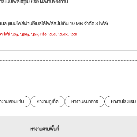
ารแนบไฟล์เรซูเม่ หรือ ผลงานของท่าน
เมล (แนบไฟล์ผ่านอีเมลได้ไฟล์ละไม่เกิน 10 MB จำกัด 3 ไฟล์)
าะไฟล์ *.jpg, *.jpeg, *.png หรือ *.doc, *.docx, *.pdf
างานขอนแก่น
หางานภูเก็ต
หางานธนาคาร
หางานโรงแรม
หางานตามพื้นที่