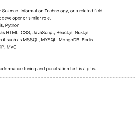
Science, Information Technology, or a related field
 developer or similar role.
js, Python
 as HTML, CSS, JavaScript, React.js, Nuxt.js
th it such as MSSQL, MYSQL, MongoDB, Redis.
OOP, MVC
erformance tuning and penetration test is a plus.