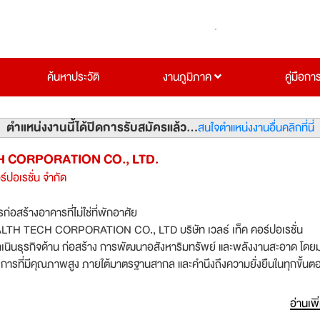
ค้นหาประวัติ
งานภูมิภาค
คู่มือกา
ตำแหน่งงานนี้ได้ปิดการรับสมัครแล้ว...
สนใจตำแหน่งงานอื่นคลิกที่นี่
 CORPORATION CO., LTD.
อร์ปอเรชั่น จำกัด
ก่อสร้างอาคารที่ไม่ใช่ที่พักอาศัย
 TECH CORPORATION CO., LTD บริษัท เวลธ์ เท็ค คอร์ปอเรชั่น
่ดำเนินธุรกิจด้าน ก่อสร้าง การพัฒนาอสังหาริมทรัพย์ และพลังงานสะอาด โดยมุ
การที่มีคุณภาพสูง ภายใต้มาตรฐานสากล และคำนึงถึงความยั่งยืนในทุกขั้น
งการพลังงานสะอาด เช่น พลังงานแสงอาทิตย์และพลังงานทางเลือกอื่น ๆ เพ
อ่านเพิ
นและสิ่งแวดล้อม บริษัท เวลธ์ เท็ค คอร์ปอเรชั่น จำกัด มุ่งมั่นที่จะ