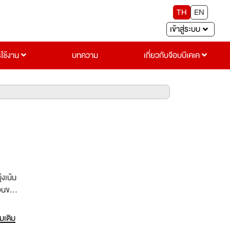
TH
EN
เข้าสู่ระบบ
รใช้งาน
บทความ
เกี่ยวกับจ๊อบบีเคเค
่งเน้น
ตอนของ
ื่อ
่มเติม