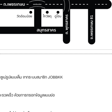
รซูเม่รูปแบบเต็ม จากระบบสมาชิก JOBBKK
ละรวดเร็ว ด้วยการกรอกข้อมูลแบบย่อ