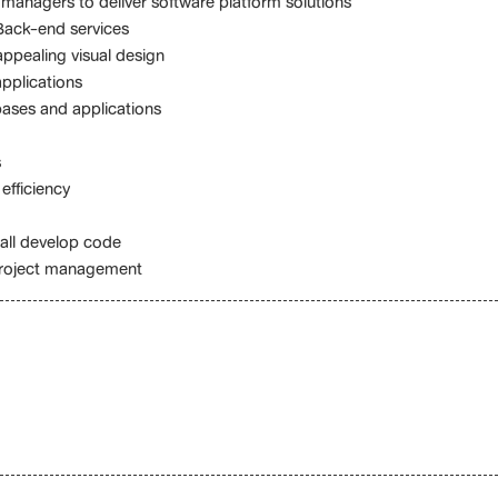
anagers to deliver software platform solutions
Back-end services
appealing visual design
pplications
ases and applications
s
efficiency
all develop code
 project management