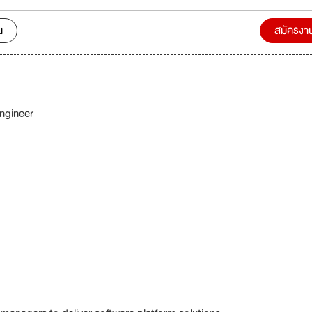
รรมด้วยนวัตกรรม เทคโนโลยี และทีมงานมืออาชีพ เพื่อสร้างคุณค่าให้แก่ลูกค้
สังคมอย่างต่อเนื่อง www.wtcorp.in.th
น
สมัครงา
ngineer