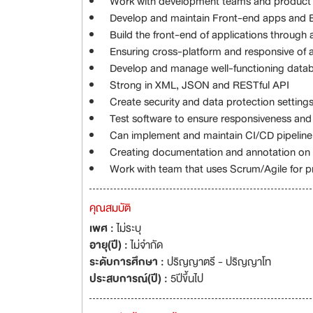
Work with development teams and product m
Develop and maintain Front-end apps and 
Build the front-end of applications through 
Ensuring cross-platform and responsive of a
Develop and manage well-functioning datab
Strong in XML, JSON and RESTful API
Create security and data protection setting
Test software to ensure responsiveness and 
Can implement and maintain CI/CD pipeline
Creating documentation and annotation on 
Work with team that uses Scrum/Agile for
คุณสมบัติ
เพศ :
ไม่ระบุ
อายุ(ปี) :
ไม่จำกัด
ระดับการศึกษา :
ปริญญาตรี - ปริญญาโท
ประสบการณ์(ปี) :
5ปีขึ้นไป