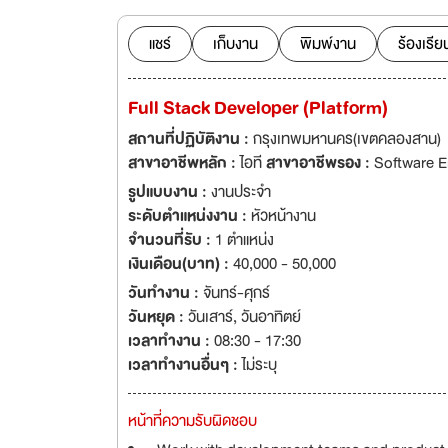
เป็นผู้นำในอุตสาหก
แชร์
เก็บงาน
พิมพ์งาน
ร้องเรีย
Full Stack Developer (Platform)
สถานที่ปฏิบัติงาน :
กรุงเทพมหานคร(เขตคลองสาน)
สาขาอาชีพหลัก :
ไอที
สาขาอาชีพรอง :
Software E
รูปแบบงาน :
งานประจำ
ระดับตำแหน่งงาน :
หัวหน้างาน
จำนวนที่รับ :
1 ตำแหน่ง
เงินเดือน(บาท) :
40,000 - 50,000
วันทำงาน :
จันทร์-ศุกร์
วันหยุด :
วันเสาร์
,
วันอาทิตย์
เวลาทำงาน :
08:30 - 17:30
เวลาทำงานอื่นๆ :
ไม่ระบุ
หน้าที่ความรับผิดชอบ