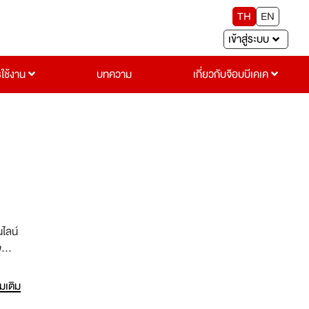
TH
EN
เข้าสู่ระบบ
รใช้งาน
บทความ
เกี่ยวกับจ๊อบบีเคเค
ไลน์
จ
่มเติม