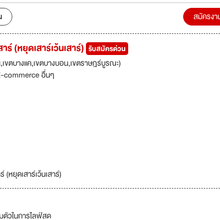
น
สมัครงา
าร์ (หยุดเสาร์เว้นเสาร์)
รับสมัครด่วน
น,เขตบางแค,เขตบางบอน,เขตราษฎร์บูรณะ)
-commerce อื่นๆ
์ (หยุดเสาร์เว้นเสาร์)
ียมตัวในการไลฟ์สด