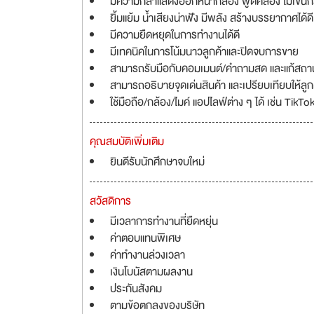
มีความกล้าแสดงออกหน้ากล้อง พูดคล่อง ไม่เขินกล
ยิ้มแย้ม น้ำเสียงน่าฟัง มีพลัง สร้างบรรยากาศได้ดี
มีความยืดหยุดในการทำงานได้ดี
มีเทคนิคในการโน้มนาวลูกค้าและปิดจบการขาย
สามารถรับมือกับคอมเมนต์/คำถามสด และแก้สถาน
สามารถอธิบายจุดเด่นสินค้า และเปรียบเทียบให้ลูกค้
ใช้มือถือ/กล้อง/ไมค์ แอปไลฟ์ต่าง ๆ ได้ เช่น TikTo
คุณสมบัติเพิ่มเติม
ยินดีรับนักศึกษาจบใหม่
สวัสดิการ
มีเวลาการทำงานที่ยืดหยุ่น
ค่าตอบแทนพิเศษ
ค่าทำงานล่วงเวลา
เงินโบนัสตามผลงาน
ประกันสังคม
ตามข้อตกลงของบริษัท