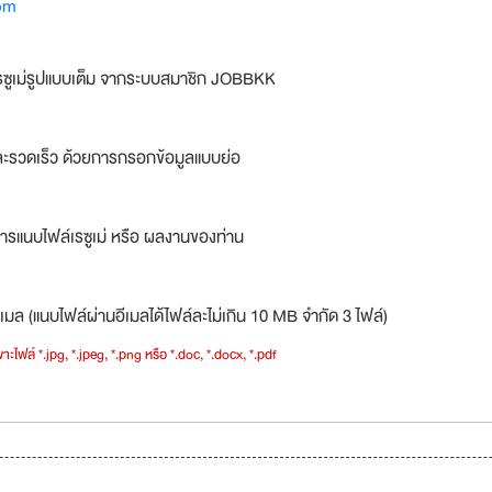
om
รซูเม่รูปแบบเต็ม จากระบบสมาชิก JOBBKK
ละรวดเร็ว ด้วยการกรอกข้อมูลแบบย่อ
ารแนบไฟล์เรซูเม่ หรือ ผลงานของท่าน
เมล (แนบไฟล์ผ่านอีเมลได้ไฟล์ละไม่เกิน 10 MB จำกัด 3 ไฟล์)
าะไฟล์ *.jpg, *.jpeg, *.png หรือ *.doc, *.docx, *.pdf