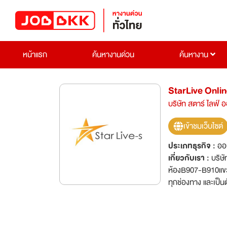
หน้าแรก
ค้นหางานด่วน
ค้นหางาน
StarLive Onli
บริษัท สตาร์ ไลฟ์ 
เข้าชมเว็บไซต์
ประเภทธุรกิจ :
ออน
เกี่ยวกับเรา :
บริษ
ห้องB907-B910แขวง
ทุกช่องทาง และเป็นต
ยี่ห้อ gprinter แต