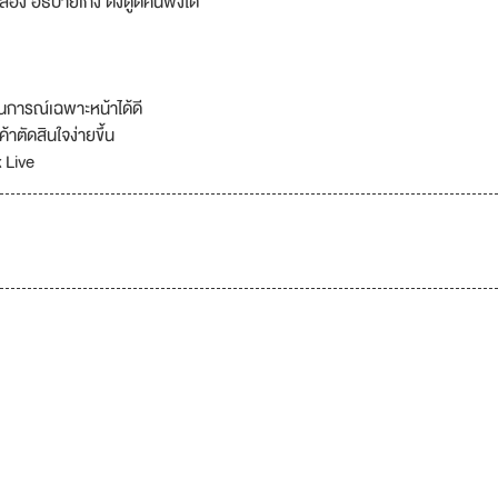
้อง อธิบายเก่ง ดึงดูดคนฟังได้
การณ์เฉพาะหน้าได้ดี
าตัดสินใจง่ายขึ้น
k Live