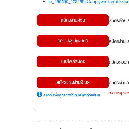
hr_190590_1081994@applywork.jobbkk.c
สมัครงานด่วน
สมัครด้วยเ
สร้างเรซูเม่แบบย่อ
สมัครง่ายแ
แนบไฟล์สมัคร
สมัครด้วยก
สมัครงานผ่านอีเมล
สมัครผ่านอี
หมายเหตุ : เฉพ
คลิกที่นี่เพื่อดูวิธีการใช้งานสมัครด้วยอีเมล