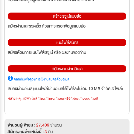
สร้างเรซูเม่แบบย่อ
สมัครง่ายและรวดเร็ว ด้วยการกรอกข้อมูลแบบย่อ
แนบไฟล์สมัคร
สมัครด้วยการแนบไฟล์เรซูเม่ หรือ ผลงานของท่าน
สมัครงานผ่านอีเมล
คลิกที่นี่เพื่อดูวิธีการใช้งานสมัครด้วยอีเมล
สมัครผ่านอีเมล (แนบไฟล์ผ่านอีเมลได้ไฟล์ละไม่เกิน 10 MB จำกัด 3 ไฟล์)
หมายเหตุ : เฉพาะไฟล์ *.jpg, *.jpeg, *.png หรือ *.doc, *.docx, *.pdf
จำนวนผู้เข้าชม :
27,409
จำนวน
สมัครงานตำแหน่งนี้ :
3
คน