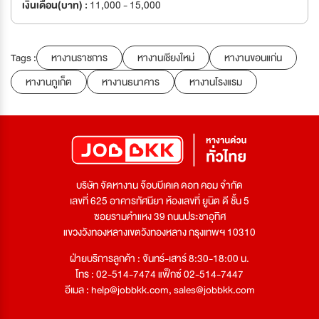
เงินเดือน(บาท) :
11,000 - 15,000
Tags :
หางานราชการ
หางานเชียงใหม่
หางานขอนแก่น
หางานภูเก็ต
หางานธนาคาร
หางานโรงแรม
บริษัท จัดหางาน จ๊อบบีเคเค ดอท คอม จำกัด
เลขที่ 625 อาคารทัศนียา ห้องเลขที่ ยูนิต ดี ชั้น 5
ซอยรามคำแหง 39 ถนนประชาอุทิศ
แขวงวังทองหลางเขตวังทองหลาง กรุงเทพฯ 10310
ฝ่ายบริการลูกค้า : จันทร์-เสาร์ 8:30-18:00 น.
โทร : 02-514-7474 แฟ็กซ์ 02-514-7447
อีเมล :
help@jobbkk.com
,
sales@jobbkk.com