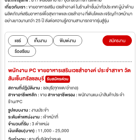
ประเภทธุรกิจ :
ยา / เครื่องสำอาง / อุปกรณ์ทางการแพทย์
เกี่ยวกับเรา :
ขายอาหารเสริม เวชสำอางค์ ในร้านค้าชั้นนำทั่วประเทศ ผู้นำด้าน
ผลิตภัณฑ์เสริมอาหารเพื่อสุขภาพและเวชสำอาง ที่เติบโตและเจริญก้าวหน้ามา
อย่างยาวนานกว่า 25 ปี ส่งต่อความรู้ความสามารถจากรุ่นสู่รุ่น
แชร์
เก็บงาน
พิมพ์งาน
สมัครงาน
ร้องเรียน
พนักงาน PC ขายอาหารเสริมเวชสำอางค์ ประจำสาขา วัต
สันเซ็นทรัลชลบุรี
รับสมัครด่วน
สถานที่ปฏิบัติงาน :
ชลบุรี(ทุกเขต/อำเภอ)
สาขาอาชีพหลัก :
ขาย
สาขาอาชีพรอง :
พนักงานแนะนำสินค้าประจำ
ร้าน/PC
รูปแบบงาน :
งานประจำ
ระดับตำแหน่งงาน :
เจ้าหน้าที่
จำนวนที่รับ :
3 ตำแหน่ง
เงินเดือน(บาท) :
11,000 - 25,000
วันทำงาน :
ตามที่บริษัทกำหนด