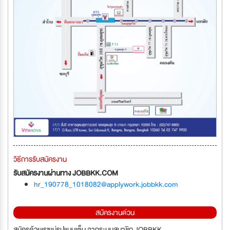
วิธีการรับสมัครงาน
รับสมัครงานผ่านทาง JOBBKK.COM
hr_190778_1018082@applywork.jobbkk.com
สมัครงานด่วน
สมัครด้วยเรซูเม่รูปแบบเต็ม จากระบบสมาชิก JOBBKK