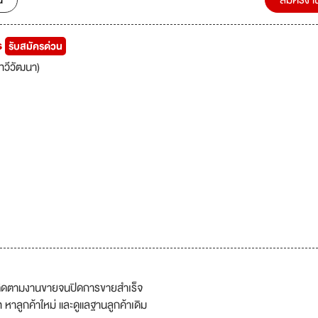
น
สมัครงา
s
รับสมัครด่วน
ทวีวัฒนา)
ละติดตามงานขายจนปิดการขายสำเร็จ
าลูกค้าใหม่ และดูแลฐานลูกค้าเดิม