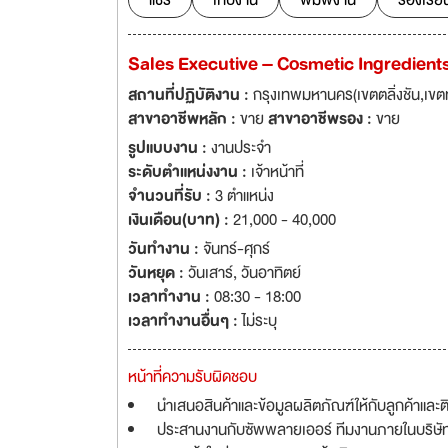
แชร์
เก็บงาน
พิมพ์งาน
ร้องเรีย
Sales Executive – Cosmetic Ingredient
สถานที่ปฏิบัติงาน :
กรุงเทพมหานคร(เขตตลิ่งชัน,เขต
สาขาอาชีพหลัก :
ขาย
สาขาอาชีพรอง :
ขาย
รูปแบบงาน :
งานประจำ
ระดับตำแหน่งงาน :
เจ้าหน้าที่
จำนวนที่รับ :
3 ตำแหน่ง
เงินเดือน(บาท) :
21,000 - 40,000
วันทำงาน :
จันทร์-ศุกร์
วันหยุด :
วันเสาร์
,
วันอาทิตย์
เวลาทำงาน :
08:30 - 18:00
เวลาทำงานอื่นๆ :
ไม่ระบุ
หน้าที่ความรับผิดชอบ
นำเสนอสินค้าและข้อมูลผลิตภัณฑ์ให้กับลูกค้าแ
ประสานงานกับซัพพลายเออร์ ทีมงานภายในบริษัท ห