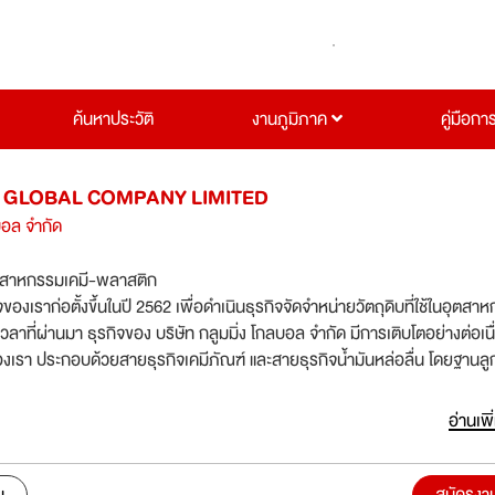
ค้นหาประวัติ
งานภูมิภาค
คู่มือกา
GLOBAL COMPANY LIMITED
ลบอล จำกัด
ตสาหกรรมเคมี-พลาสติก
จของเราก่อตั้งขึ้นในปี 2562 เพื่อดำเนินธุรกิจจัดจำหน่ายวัตถุดิบที่ใช้ในอุตสา
ลาที่ผ่านมา ธุรกิจของ บริษัท กลูมมิ่ง โกลบอล จำกัด มีการเติบโตอย่างต่อเนื
องเรา ประกอบด้วยสายธุรกิจเคมีภัณฑ์ และสายธุรกิจน้ำมันหล่อลื่น โดยฐานลู
่ง โกลบอล จำกัด ครอบคลุมทั้งในประเทศและต่างประเทศ
mmingglobal.co.th/aboutus/
อ่านเพิ