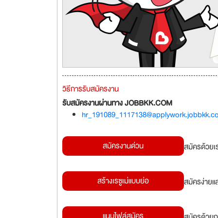
วิธีการรับสมัครงาน
รับสมัครงานผ่านทาง JOBBKK.COM
hr_191089_1117138@applywork.jobbkk.c
สมัครงานด่วน
สมัครด้วยเ
สร้างเรซูเม่แบบย่อ
สมัครง่ายแ
แนบไฟล์สมัคร
สมัครด้วยก