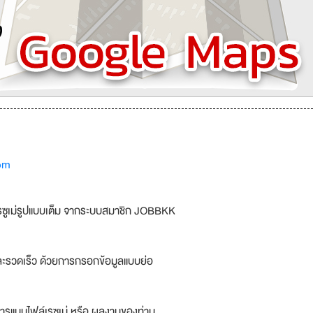
om
รซูเม่รูปแบบเต็ม จากระบบสมาชิก JOBBKK
ละรวดเร็ว ด้วยการกรอกข้อมูลแบบย่อ
ารแนบไฟล์เรซูเม่ หรือ ผลงานของท่าน