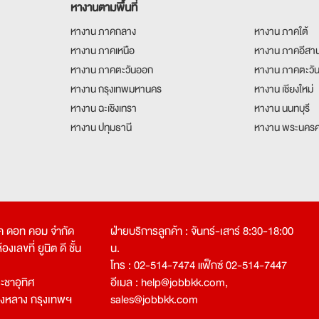
หางานตามพื้นที่
หางาน ภาคกลาง
หางาน ภาคใต้
หางาน ภาคเหนือ
หางาน ภาคอีสา
หางาน ภาคตะวันออก
หางาน ภาคตะวั
หางาน กรุงเทพมหานคร
หางาน เชียงใหม่
หางาน ฉะเชิงเทรา
หางาน นนทบุรี
หางาน ปทุมธานี
หางาน พระนครศ
คเค ดอท คอม จำกัด
ฝ่ายบริการลูกค้า : จันทร์-เสาร์ 8:30-18:00
งเลขที่ ยูนิต ดี ชั้น
น.
โทร : 02-514-7474 แฟ็กซ์ 02-514-7447
ชาอุทิศ
อีเมล :
help@jobbkk.com
,
องหลาง กรุงเทพฯ
sales@jobbkk.com