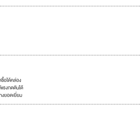
ื้อได้คล่อง
แรงกดดันได้
างยอดเยี่ยม