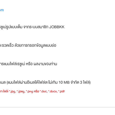
om
รซูเม่รูปแบบเต็ม จากระบบสมาชิก JOBBKK
ละรวดเร็ว ด้วยการกรอกข้อมูลแบบย่อ
ารแนบไฟล์เรซูเม่ หรือ ผลงานของท่าน
เมล (แนบไฟล์ผ่านอีเมลได้ไฟล์ละไม่เกิน 10 MB จำกัด 3 ไฟล์)
าะไฟล์ *.jpg, *.jpeg, *.png หรือ *.doc, *.docx, *.pdf