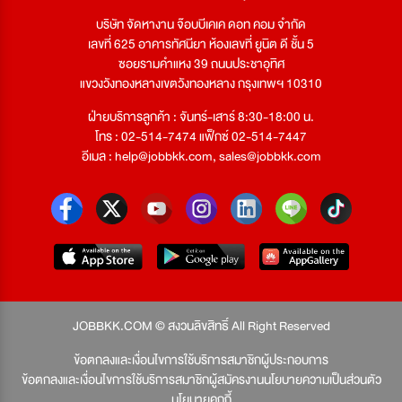
บริษัท จัดหางาน จ๊อบบีเคเค ดอท คอม จำกัด
เลขที่ 625 อาคารทัศนียา ห้องเลขที่ ยูนิต ดี ชั้น 5
ซอยรามคำแหง 39 ถนนประชาอุทิศ
แขวงวังทองหลางเขตวังทองหลาง กรุงเทพฯ 10310
ฝ่ายบริการลูกค้า : จันทร์-เสาร์ 8:30-18:00 น.
โทร : 02-514-7474 แฟ็กซ์ 02-514-7447
อีเมล :
help@jobbkk.com
,
sales@jobbkk.com
JOBBKK.COM © สงวนลิขสิทธิ์ All Right Reserved
ข้อตกลงและเงื่อนไขการใช้บริการสมาชิกผู้ประกอบการ
ข้อตกลงและเงื่อนไขการใช้บริการสมาชิกผู้สมัครงาน
นโยบายความเป็นส่วนตัว
นโยบายคุกกี้