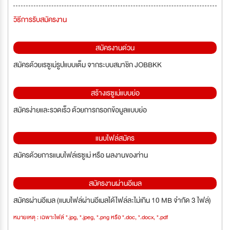
วิธีการรับสมัครงาน
สมัครงานด่วน
สมัครด้วยเรซูเม่รูปแบบเต็ม จากระบบสมาชิก JOBBKK
สร้างเรซูเม่แบบย่อ
สมัครง่ายและรวดเร็ว ด้วยการกรอกข้อมูลแบบย่อ
แนบไฟล์สมัคร
สมัครด้วยการแนบไฟล์เรซูเม่ หรือ ผลงานของท่าน
สมัครงานผ่านอีเมล
สมัครผ่านอีเมล (แนบไฟล์ผ่านอีเมลได้ไฟล์ละไม่เกิน 10 MB จำกัด 3 ไฟล์)
หมายเหตุ : เฉพาะไฟล์ *.jpg, *.jpeg, *.png หรือ *.doc, *.docx, *.pdf