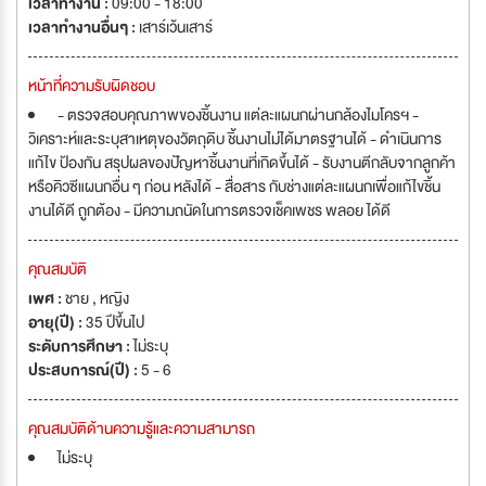
เวลาทำงาน :
09:00 - 18:00
เวลาทำงานอื่นๆ :
เสาร์เว้นเสาร์
หน้าที่ความรับผิดชอบ
- ตรวจสอบคุณภาพของชิ้นงาน แต่ละแผนกผ่านกล้องไมโครฯ -
วิเคราะห์และระบุสาเหตุของวัตถุดิบ ชิ้นงานไม่ได้มาตรฐานได้ - ดำเนินการ
แก้ไข ป้องกัน สรุปผลของปัญหาชิ้นงานที่เกิดขึ้นได้ - รับงานตีกลับจากลูกค้า
หรือคิวซีแผนกอื่น ๆ ก่อน หลังได้ - สื่อสาร กับช่างแต่ละแผนกเพื่อแก้ไขชิ้น
งานได้ดี ถูกต้อง - มีความถนัดในการตรวจเช็คเพชร พลอย ได้ดี
คุณสมบัติ
เพศ :
ชาย , หญิง
อายุ(ปี) :
35 ปีขึ้นไป
ระดับการศึกษา :
ไม่ระบุ
ประสบการณ์(ปี) :
5 - 6
คุณสมบัติด้านความรู้และความสามารถ
ไม่ระบุ