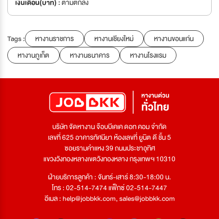
เงินเดือน(บาท) :
ตามตกลง
Tags :
หางานราชการ
หางานเชียงใหม่
หางานขอนแก่น
หางานภูเก็ต
หางานธนาคาร
หางานโรงแรม
บริษัท จัดหางาน จ๊อบบีเคเค ดอท คอม จำกัด
เลขที่ 625 อาคารทัศนียา ห้องเลขที่ ยูนิต ดี ชั้น 5
ซอยรามคำแหง 39 ถนนประชาอุทิศ
แขวงวังทองหลางเขตวังทองหลาง กรุงเทพฯ 10310
ฝ่ายบริการลูกค้า : จันทร์-เสาร์ 8:30-18:00 น.
โทร : 02-514-7474 แฟ็กซ์ 02-514-7447
อีเมล :
help@jobbkk.com
,
sales@jobbkk.com