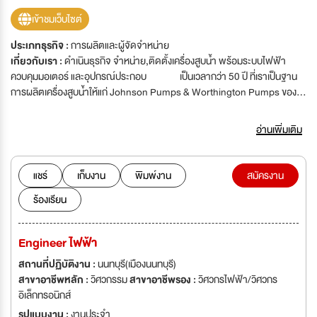
เข้าชมเว็บไซต์
ประเภทธุรกิจ :
การผลิตและผู้จัดจำหน่าย
เกี่ยวกับเรา :
ดำเนินธุรกิจ จำหน่าย,ติดตั้งเครื่องสูบน้ำ พร้อมระบบไฟฟ้า
ควบคุมมอเตอร์ และอุปกรณ์ประกอบ เป็นเวลากว่า 50 ปี ที่เราเป็นฐาน
การผลิตเครื่องสูบน้ำให้แก่ Johnson Pumps & Worthington Pumps ของ
ประเทศสหรัฐอเมริกา ต่อมาในปี ค.ศ.1996 ได้เปิดตัวเครื่องสูบน้ำยี่ห้อ "WPIL"
ซึ่งได้รับถ่ายทอดเทคโนโลยีการผลิต ด้วยมาตรฐานเดียวกับ Johnson &
อ่านเพิ่มเติม
Worthington ประเทศสหรัฐอเมริกา รับรองคุณภาพการผลิตและสิ่ง
แวดล้อม โดย ISO 9001:2008 ของ TUV NORD ISO
14001:2004 ของ TUV NORD เรามีฐานการผลิตอยู่ที่ประเทศอินเดีย
แชร์
เก็บงาน
พิมพ์งาน
สมัครงาน
ประเทศออสเตรเลีย ประเทศแอฟริกาใต้ และประเทศอิตาลี เรามี
ร้องเรียน
สำนักงานขายอยู่ทุกทวีปทั่วโลก รวมถึงประเทศไทย
Engineer ไฟฟ้า
สถานที่ปฏิบัติงาน :
นนทบุรี(เมืองนนทบุรี)
สาขาอาชีพหลัก :
วิศวกรรม
สาขาอาชีพรอง :
วิศวกรไฟฟ้า/วิศวกร
อิเล็กทรอนิกส์
รูปแบบงาน :
งานประจำ