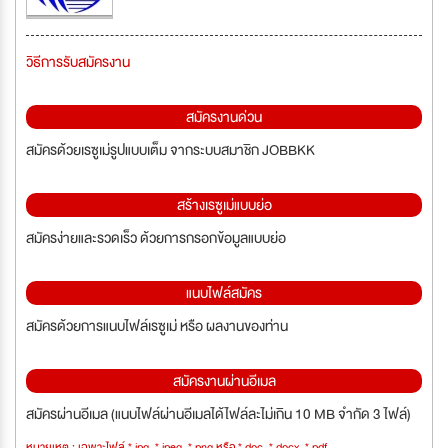
วิธีการรับสมัครงาน
สมัครงานด่วน
สมัครด้วยเรซูเม่รูปแบบเต็ม จากระบบสมาชิก JOBBKK
สร้างเรซูเม่แบบย่อ
สมัครง่ายและรวดเร็ว ด้วยการกรอกข้อมูลแบบย่อ
แนบไฟล์สมัคร
สมัครด้วยการแนบไฟล์เรซูเม่ หรือ ผลงานของท่าน
สมัครงานผ่านอีเมล
สมัครผ่านอีเมล (แนบไฟล์ผ่านอีเมลได้ไฟล์ละไม่เกิน 10 MB จำกัด 3 ไฟล์)
หมายเหตุ : เฉพาะไฟล์ *.jpg, *.jpeg, *.png หรือ *.doc, *.docx, *.pdf