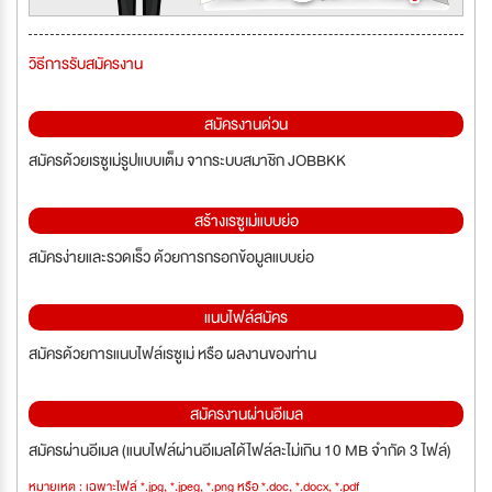
วิธีการรับสมัครงาน
สมัครงานด่วน
สมัครด้วยเรซูเม่รูปแบบเต็ม จากระบบสมาชิก JOBBKK
สร้างเรซูเม่แบบย่อ
สมัครง่ายและรวดเร็ว ด้วยการกรอกข้อมูลแบบย่อ
แนบไฟล์สมัคร
สมัครด้วยการแนบไฟล์เรซูเม่ หรือ ผลงานของท่าน
สมัครงานผ่านอีเมล
สมัครผ่านอีเมล (แนบไฟล์ผ่านอีเมลได้ไฟล์ละไม่เกิน 10 MB จำกัด 3 ไฟล์)
หมายเหตุ : เฉพาะไฟล์ *.jpg, *.jpeg, *.png หรือ *.doc, *.docx, *.pdf