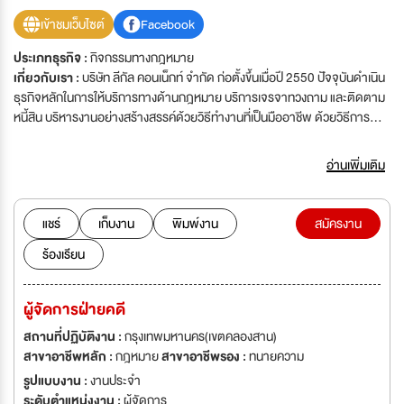
เข้าชมเว็บไซต์
Facebook
ประเภทธุรกิจ :
กิจกรรมทางกฎหมาย
เกี่ยวกับเรา :
บริษัท ลีกัล คอนเน็กท์ จำกัด ก่อตั้งขึ้นเมื่อปี 2550 ปัจจุบันดำเนิน
ธุรกิจหลักในการให้บริการทางด้านกฎหมาย บริการเจรจาทวงถาม และติดตาม
หนี้สิน บริหารงานอย่างสร้างสรรค์ด้วยวิธีทำงานที่เป็นมืออาชีพ ด้วยวิธีการ
จัดการที่มีระบบ ลีกัล คอนเน็กท์ มีทีมงานที่เข้าใจถึงปัญหา และพร้อมช่วยเหลือ
ให้คำแนะนำในการแก้ไขปัญหา เพื่อให้ทุก ๆ ครั้งของการชำระหนี้เกิดประโยชน์
อ่านเพิ่มเติม
สูงสุดต่อทั้งสถาบันการเงินและลูกหนี้ ด้วยแนวคิดของการให้ข้อมูลและคำแนะนำที่
ถูกต้องแก่ลูกหนี้ เพื่อให้ลูกหนี้เกิดความเข้าใจในผลกระทบของหนี้ และแก้ไข
ปัญหาหนี้ด้วยตนเอง พร้อมสร้างความสัมพันธ์ที่ดีกับลูกหนี้ ให้มีโอกาสกลับมา
แชร์
เก็บงาน
พิมพ์งาน
สมัครงาน
เป็นลูกค้าที่ดีต่อไปของสถาบันการเงิน
ร้องเรียน
ผู้จัดการฝ่ายคดี
สถานที่ปฏิบัติงาน :
กรุงเทพมหานคร(เขตคลองสาน)
สาขาอาชีพหลัก :
กฎหมาย
สาขาอาชีพรอง :
ทนายความ
รูปแบบงาน :
งานประจำ
ระดับตำแหน่งงาน :
ผู้จัดการ