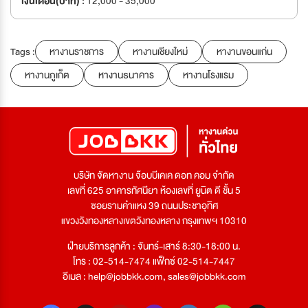
เงินเดือน(บาท) :
12,000 - 35,000
Tags :
หางานราชการ
หางานเชียงใหม่
หางานขอนแก่น
หางานภูเก็ต
หางานธนาคาร
หางานโรงแรม
บริษัท จัดหางาน จ๊อบบีเคเค ดอท คอม จำกัด
เลขที่ 625 อาคารทัศนียา ห้องเลขที่ ยูนิต ดี ชั้น 5
ซอยรามคำแหง 39 ถนนประชาอุทิศ
แขวงวังทองหลางเขตวังทองหลาง กรุงเทพฯ 10310
ฝ่ายบริการลูกค้า : จันทร์-เสาร์ 8:30-18:00 น.
โทร : 02-514-7474 แฟ็กซ์ 02-514-7447
อีเมล :
help@jobbkk.com
,
sales@jobbkk.com