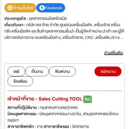
เข้าชมเว็บไซต์
Facebook
ประเภทธุรกิจ :
อุตสาหกรรมอิเลคโทรนิค
เกี่ยวกับเรา :
บริษัท เซราไทย จำกัด ศูนย์รวมเครื่องมือตัด, เครื่องจักร เครื่อง
กลึง เครื่องมือตัด และสินค้าอุตสาหกรรมชั้นนำ เป็นผู้จัดจำหน่าย นำเข้า และผู้ให้
บริการหลังการขาย ของเครืองมือช่าง, เครื่องจักรกล, CNC ,เครื่องตัด,เจาะและ
สินค้าอุตสาหกรรมชั้นนำต่างๆจากทั่วโลก ก่อตั้งเมื่อปี 1992 บริษัทมุ่งนำเสนอ
สินค้าคุณภาพดี ราคาสมเหตุสมผล เพื่อช่วยผู้ผลิตเพิ่มประสิทธิภาพในการ
อ่านเพิ่มเติม
ผลิตงาน,ลดค่าใช้จ่าย,ลดภาวะทำลายสิ่งแวดล้อม และให้ำปรึกษาด้านเทคนิค
อย่างใกล้ชิด นอกจากนี้ บริษัท เซราไทย จำกัด ยังเน้นความซื้อสัตย์และตรงต่อ
เวลาต่อลูกค้าทำให้บริษัทได้รับความไว้วางใจ แต่งตั้งให้เป็นผู้แทนจำหน่ายอย่าง
แชร์
เก็บงาน
พิมพ์งาน
สมัครงาน
เป็นทางการของสินค้าชั้นนำมากมาย “Industry innovation leader” We are
ร้องเรียน
the leadership of innovation and striving for achievement with great
customer relationship by our professional teams.
เจ้าหน้าที่ขาย - Sales Cutting TOOL
ใหม่
สถานที่ปฏิบัติงาน :
กรุงเทพมหานคร(ทุกเขต)
นิคมอุตสาหกรรม :
นิคมอุตสาหกรรมบางปะอิน, สวนอุตสาหกรรมโรจนะ
อยุธยา
สาขาอาชีพหลัก :
ขาย
สาขาอาชีพรอง :
วิศวกรขาย