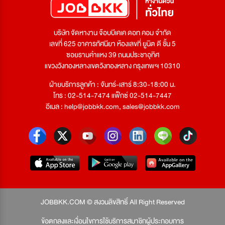
บริษัท จัดหางาน จ๊อบบีเคเค ดอท คอม จำกัด
เลขที่ 625 อาคารทัศนียา ห้องเลขที่ ยูนิต ดี ชั้น 5
ซอยรามคำแหง 39 ถนนประชาอุทิศ
แขวงวังทองหลางเขตวังทองหลาง กรุงเทพฯ 10310
ฝ่ายบริการลูกค้า : จันทร์-เสาร์ 8:30-18:00 น.
โทร : 02-514-7474 แฟ็กซ์ 02-514-7447
อีเมล :
help@jobbkk.com
,
sales@jobbkk.com
JOBBKK.COM © สงวนลิขสิทธิ์ All Right Reserved
ข้อตกลงและเงื่อนไขการใช้บริการสมาชิกผู้ประกอบการ