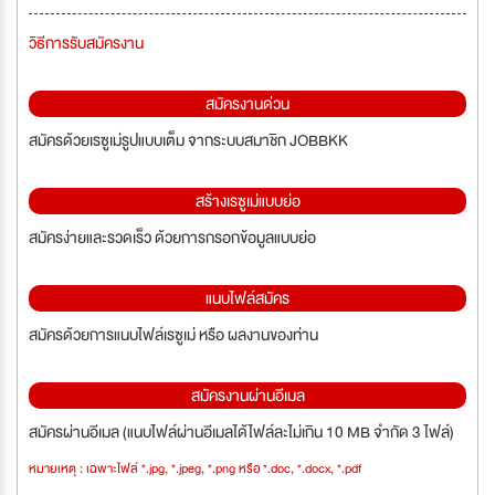
วิธีการรับสมัครงาน
สมัครงานด่วน
สมัครด้วยเรซูเม่รูปแบบเต็ม จากระบบสมาชิก JOBBKK
สร้างเรซูเม่แบบย่อ
สมัครง่ายและรวดเร็ว ด้วยการกรอกข้อมูลแบบย่อ
แนบไฟล์สมัคร
สมัครด้วยการแนบไฟล์เรซูเม่ หรือ ผลงานของท่าน
สมัครงานผ่านอีเมล
สมัครผ่านอีเมล (แนบไฟล์ผ่านอีเมลได้ไฟล์ละไม่เกิน 10 MB จำกัด 3 ไฟล์)
หมายเหตุ : เฉพาะไฟล์ *.jpg, *.jpeg, *.png หรือ *.doc, *.docx, *.pdf