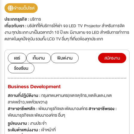
เข้าชมเว็บไซต์
ประเภทธุรกิจ :
บริการ
เกี่ยวกับเรา :
บริษัทที่ให้บริการให้เช่า จอ LED TV Projector สำหรับการจัด
งาน ทุกประเภท มาเป็นเวลากว่า 10 ปี และ มีงานขาย จอ LED สำหรับการทำการ
ตลาดในยุคปัจจุบัน รวมทั้ง LCD TV อื่นๆ ที่เกี่ยวข้องทุกประเภท
แชร์
เก็บงาน
พิมพ์งาน
สมัครงาน
ร้องเรียน
Business Development
สถานที่ปฏิบัติงาน :
กรุงเทพมหานคร(เขตจตุจักร,เขตดินแดง,เขต
ลาดพร้าว,เขตห้วยขวาง)
สาขาอาชีพหลัก :
พัฒนาธุรกิจและพัฒนาองค์กร
สาขาอาชีพรอง :
พัฒนาธุรกิจและพัฒนาองค์กร อื่นๆ
รูปแบบงาน :
งานประจำ
ระดับตำแหน่งงาน :
เจ้าหน้าที่