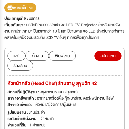
เข้าชมเว็บไซต์
ประเภทธุรกิจ :
บริการ
เกี่ยวกับเรา :
บริษัทที่ให้บริการให้เช่า จอ LED TV Projector สำหรับการจัด
งาน ทุกประเภท มาเป็นเวลากว่า 10 ปี และ มีงานขาย จอ LED สำหรับการทำการ
ตลาดในยุคปัจจุบัน รวมทั้ง LCD TV อื่นๆ ที่เกี่ยวข้องทุกประเภท
แชร์
เก็บงาน
พิมพ์งาน
สมัครงาน
ร้องเรียน
หัวหน้าครัว (Head Chef) ร้านชาบู สุขุมวิท 42
สถานที่ปฏิบัติงาน :
กรุงเทพมหานคร(ทุกเขต)
สาขาอาชีพหลัก :
อาหาร/เครื่องดื่ม/กุ๊ก/บาร์เทนเดอร์/พนักงานเสิร์ฟ
สาขาอาชีพรอง :
หัวหน้า/ผู้จัดการ/ผู้บริหาร
รูปแบบงาน :
งานประจำ
ระดับตำแหน่งงาน :
เจ้าหน้าที่
จำนวนที่รับ :
1 ตำแหน่ง