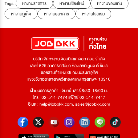
Tags :
หางานราชการ
หางานเชียงใหม่
หางานขอนแก่น
หางานภูเก็ต
หางานธนาคาร
หางานโรงแรม
บริษัท จัดหางาน จ๊อบบีเคเค ดอท คอม จำกัด
เลขที่ 625 อาคารทัศนียา ห้องเลขที่ ยูนิต ดี ชั้น 5
ซอยรามคำแหง 39 ถนนประชาอุทิศ
แขวงวังทองหลางเขตวังทองหลาง กรุงเทพฯ 10310
ฝ่ายบริการลูกค้า : จันทร์-เสาร์ 8:30-18:00 น.
โทร : 02-514-7474 แฟ็กซ์ 02-514-7447
อีเมล :
help@jobbkk.com
,
sales@jobbkk.com