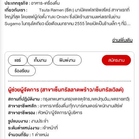
ประเภทธุรกิจ :
อาหาร-เครื่องดื่ม
เกี่ยวกับเรา :
Tsuta Ramen (ซึตะ) มาเปิดแฟลกชิพสโตร์ สาขาแรกที่
ใหญ่ที่สุด โดยเชฟผู้ก่อตั้ง Yuki Onishi ซึ่งเปิดร้านราเมงแห่งแรกในย่าน
Sugamo ในกรุงโตเกียว เมื่อเดือนมกราคม 2555 โดยเปิดเป็นร้านเล็ก ๆ ที่มี
เพียง 9 ที่นั่ง คำว่า Tsuta ที่เป็นชื่อร้านมีต้นกำเนิดมาจาก ความฝันของเชฟ ใน
การทำราเมงให้เป็นอาหารขึ้นชื่อของประเทศญี่ปุ่น เชฟ Yuki บอกว่า ได้นำคำ
อ่านเพิ่มเติม
สอนของบรรพบุรุษ ที่ถ่ายทอดวิธีการปรุงโดยใช้วัตถุดิบจากธรรมชาติ ในการ
ทำอาหารมาพัฒนาและสร้างสรรค์เมนูราเมงของตัวเอง โดยอาศัยศิลปะการ
สร้างสรรค์รสชาติดั้งเดิม จึงทำให้ Tsuta เป็นราเมงที่มีความซับซ้อนของรสชาติ
แชร์
เก็บงาน
พิมพ์งาน
สมัครงาน
อีกทั้งความพิถีพิถันในการคัดสรรวัตถุดิบจากธรรมชาติ และไม่ใช้ผงชูรสแต่ยัง
ร้องเรียน
คงเอกลักษณ์ความอร่อยของราเมงไว้อยู่ทำให้ Tsuta เป็นร้านราเมงแห่งแรกที่ได้
รับรางวัลมิชลินสตาร์ 1 ดาว ติดต่อกันมา 4 ปี(THE WORLD’S FIRST
MICHEIN-STARRED RAMEN) ตั้งแต่ปี 2016 - 2019
ผู้ช่วยผู้จัดการ (สาขาเซ็นทรัลลาดพร้าว/เซ็นทรัลเวิลด์)
สถานที่ปฏิบัติงาน :
กรุงเทพมหานคร(เขตจตุจักร,เขตปทุมวัน,เขตราชเทวี)
สาขาอาชีพหลัก :
อาหาร/เครื่องดื่ม/กุ๊ก/บาร์เทนเดอร์/พนักงานเสิร์ฟ
สาขาอาชีพรอง :
หัวหน้า/ผู้จัดการ/ผู้บริหาร
รูปแบบงาน :
งานประจำ
ระดับตำแหน่งงาน :
เจ้าหน้าที่
จำนวนที่รับ :
1 ตำแหน่ง