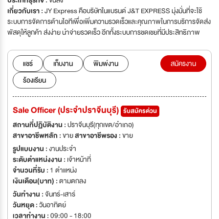
ประเภทธุรกิจ :
ขนส่ง
เกี่ยวกับเรา :
JY Express คือบริษัทในแบรนด์ J&T EXPRESS มุ่งมั่นที่จะใช้
ระบบการจัดการด้านไอทีเพื่อเพิ่มความรวดเร็วและคุณภาพในการบริการจัดส่ง
พัสดุให้ลูกค้า ส่งง่าย นำจ่ายรวดเร็ว อีกทั้งระบบการชดเชยที่มีประสิทธิภาพ
แชร์
เก็บงาน
พิมพ์งาน
สมัครงาน
ร้องเรียน
Sale Officer (ประจำปราจีนบุรี)
รับสมัครด่วน
สถานที่ปฏิบัติงาน :
ปราจีนบุรี(ทุกเขต/อำเภอ)
สาขาอาชีพหลัก :
ขาย
สาขาอาชีพรอง :
ขาย
รูปแบบงาน :
งานประจำ
ระดับตำแหน่งงาน :
เจ้าหน้าที่
จำนวนที่รับ :
1 ตำแหน่ง
เงินเดือน(บาท) :
ตามตกลง
วันทำงาน :
จันทร์-เสาร์
วันหยุด :
วันอาทิตย์
เวลาทำงาน :
09:00 - 18:00