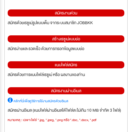
สมัครงานด่วน
สมัครด้วยเรซูเม่รูปแบบเต็ม จากระบบสมาชิก JOBBKK
สร้างเรซูเม่แบบย่อ
สมัครง่ายและรวดเร็ว ด้วยการกรอกข้อมูลแบบย่อ
แนบไฟล์สมัคร
สมัครด้วยการแนบไฟล์เรซูเม่ หรือ ผลงานของท่าน
สมัครงานผ่านอีเมล
คลิกที่นี่เพื่อดูวิธีการใช้งานสมัครด้วยอีเมล
สมัครผ่านอีเมล (แนบไฟล์ผ่านอีเมลได้ไฟล์ละไม่เกิน 10 MB จำกัด 3 ไฟล์)
หมายเหตุ : เฉพาะไฟล์ *.jpg, *.jpeg, *.png หรือ *.doc, *.docx, *.pdf