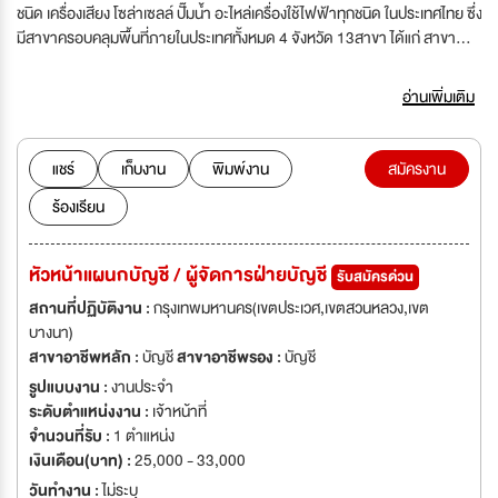
ชนิด เครื่องเสียง โซล่าเซลล์ ปั๊มน้ำ อะไหล่เครื่องใช้ไฟฟ้าทุกชนิด ในประเทศไทย ซึ่ง
มีสาขาครอบคลุมพื้นที่ภายในประเทศทั้งหมด 4 จังหวัด 13สาขา ได้แก่ สาขา
ขอนแก่น สาขานครราชสีมา สาขาหาดใหญ่ และสาขาสุราษฏร์ธานี ปัจจุบัน
ดำเนินกิจการเข้าสู่ปีที่ 25 พร้อมพัฒนาทางด้านคุณภาพและงานบริการอย่าง
อ่านเพิ่มเติม
ต่อเนื่อง เพื่อบรรลุถึงวัตถุประสงค์หลักขององค์กร ในการสร้างความพึงพอใจ
ของลูกค้าซึ่งเป็นเป้าหมายอันยิ่งใหญ่ของเรา ไพศาลอิเล็คโทรนิคส์ กำลัง
ขยายกิจการ เพื่อรองรับเศรษฐกิจที่กำลังเติบโตอย่างต่อเนื่อง จึงต้องการ
แชร์
เก็บงาน
พิมพ์งาน
สมัครงาน
บุคลากรที่มีความสามารถ เข้ามาร่วมงานกับเราเป็นจำนวนมาก
ร้องเรียน
หัวหน้าแผนกบัญชี / ผู้จัดการฝ่ายบัญชี
รับสมัครด่วน
สถานที่ปฏิบัติงาน :
กรุงเทพมหานคร(เขตประเวศ,เขตสวนหลวง,เขต
บางนา)
สาขาอาชีพหลัก :
บัญชี
สาขาอาชีพรอง :
บัญชี
รูปแบบงาน :
งานประจำ
ระดับตำแหน่งงาน :
เจ้าหน้าที่
จำนวนที่รับ :
1 ตำแหน่ง
เงินเดือน(บาท) :
25,000 - 33,000
วันทำงาน :
ไม่ระบุ