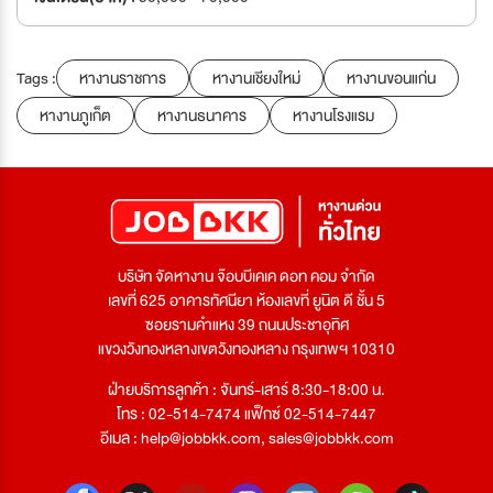
Tags :
หางานราชการ
หางานเชียงใหม่
หางานขอนแก่น
หางานภูเก็ต
หางานธนาคาร
หางานโรงแรม
บริษัท จัดหางาน จ๊อบบีเคเค ดอท คอม จำกัด
เลขที่ 625 อาคารทัศนียา ห้องเลขที่ ยูนิต ดี ชั้น 5
ซอยรามคำแหง 39 ถนนประชาอุทิศ
แขวงวังทองหลางเขตวังทองหลาง กรุงเทพฯ 10310
ฝ่ายบริการลูกค้า : จันทร์-เสาร์ 8:30-18:00 น.
โทร : 02-514-7474 แฟ็กซ์ 02-514-7447
อีเมล :
help@jobbkk.com
,
sales@jobbkk.com