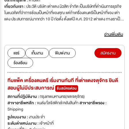
ประเภทธุรกิจ :
ค้าปลีก
เกี่ยวกับเรา :
ประวัติ บริษัท เต่าแดง มิวสิค จำกัด เป็นบริษัทที่ดำเนินการธุรกิจ
ในแนวคิดที่ว่าการซ้อมเป็นหน้าที่ของคุณ แต่ถ้าเครื่องดนตรีเป็นหน้าที่ของ เต่า
แดง ประสบการณ์มากกว่า 10 ปี ก่อตั้ง ตั้งแต่ปี ค.ศ. 2012 เต่าแดง ทางเราเป็น
ผู้นำในการจำหน่ายเครื่องดนตรีสากลทั้งหมด เช่น กีต้าร์โปร่ง กีต้าร์ไฟฟ้า เบส
กลองชุด อูคูเลเล่ อุปกรณ์อัดเสียง ไมโครโฟน อุปกรณ์อื่นๆ อีกมากมาย และยังได้
อ่านเพิ่มเติม
รับสิทธิเป็นผู้นำเข้าแต่เพียงผู้เดียว กับแบรนด์สินค้าชั้นนำ อย่าง Baton Rouge
, Lamancha , Naga , Kepma , Voki , DK Amplifier , Enya Ukulele , Kaka
Ukulele , Solar , Chillman , Kokko & Flanger
แชร์
เก็บงาน
พิมพ์งาน
สมัครงาน
Accessories , Flatsons , Paint Audio , Klaw
ร้องเรียน
Accessories , Tonewoodamp , Timbud Pickguard ทำไมถึงต้องมาร่วม
ภารกิจกับเต่าแดง ? หากเพื่อนๆกำลังมองหาบริษัท หรือ องค์กรที่เป็นแหล่งรวม
คนที่มี Passionเรื่องดนตรี อยากร่วมพัฒนาวงการเครื่องดนตรี และ อยากช่วย
ทีมแพ็ค เครื่องดนตรี เริ่มงานทันที ที่เต่าแดงจตุจักร ยินดี
เหลือผู้คนให้เข้าถึง และ มีความสุขกับเครื่องดนตรีได้อย่างง่ายขึ้น เปิดโอกาสให้ทีม
สอนผู้ไม่มีประสบการณ์
งานร่วมแสดง ความสามารถ ศักยภาพและความคิดสร้างสรรค์ เสนอความคิด
รับสมัครด่วน
เห็น อย่างไม่มีกรอบ โดยมีเป้าหมายร่วมกัน คือ ลูกค้าได้รับสิ่งที่ตอบโจทย์ และ มี
สถานที่ปฏิบัติงาน :
กรุงเทพมหานคร(เขตจตุจักร)
ความสุขที่สุด เน้นสร้างผลลัพธ์ที่ดี โดยจะเป็นวิถีการที่ถูกต้องแบบใดก็ได้ บริษัท
สาขาอาชีพหลัก :
ขนส่ง/โลจิสติกส์/คลังสินค้า
สาขาอาชีพรอง :
มีความยืดหยุ่นในหลายด้าน เพื่อให้ทีมงานได้รับความสุขและประสบการณ์ที่ดีใน
Shipping
การทำงานมากที่สุด เป็นร้านเครื่องดนตรี ที่มีจำนวนผู้ติดตามบน Lazada และ
รูปแบบงาน :
งานประจำ
Shopee ทั้ง 2 Platform #อันดับ1 ของประเทศไทย2 และ จำนวนผู้ติดตามบน
ระดับตำแหน่งงาน :
เจ้าหน้าที่
Youtube เป็น #Top3 ของประเทศไทย ในหมวดหมู่ร้านเครื่องดนตรี เป็นบริษัทที่มี