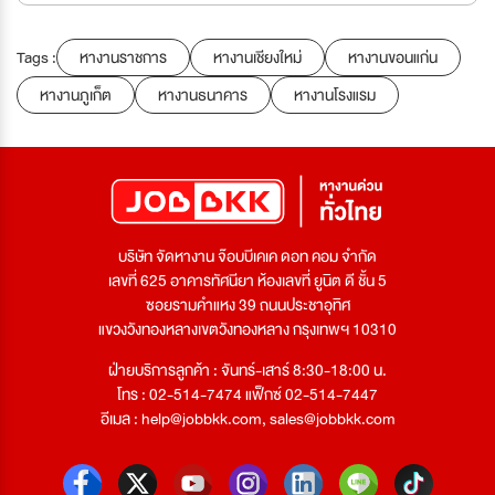
Tags :
หางานราชการ
หางานเชียงใหม่
หางานขอนแก่น
หางานภูเก็ต
หางานธนาคาร
หางานโรงแรม
บริษัท จัดหางาน จ๊อบบีเคเค ดอท คอม จำกัด
เลขที่ 625 อาคารทัศนียา ห้องเลขที่ ยูนิต ดี ชั้น 5
ซอยรามคำแหง 39 ถนนประชาอุทิศ
แขวงวังทองหลางเขตวังทองหลาง กรุงเทพฯ 10310
ฝ่ายบริการลูกค้า : จันทร์-เสาร์ 8:30-18:00 น.
โทร : 02-514-7474 แฟ็กซ์ 02-514-7447
อีเมล :
help@jobbkk.com
,
sales@jobbkk.com