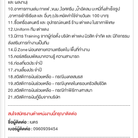
และ ผลงาน)
10.อาหารทานเล่น กาแฟ ,ขนม ,ไอศครีม ,น้ำอัดลม บะหมี่กึ่งสำเร็จรูป
,อาหารเช้าซีเรียล และ อื่นๆ (ประหยัดค่าใช้จ่ายวันละ 100 บาท)
11.ซื้อเครื่องดนตรี และ อุปกรณ์ดนตรี ร้าน เต่าแดง ในราคาพิเศษ
12.Uniform ทีม เต่าแดง
13.มีการ Training จากผู้ก่อตั้ง บริษัท เต่าแดง มิวสิค จำกัด และ มีกิจกรรม
ส่งเสริมการทำงานเป็นทีม
14.มี Zone ผ่อนคลายความเครียดใน พื้นที่ทำงาน
15.คอร์สเรียนพัฒนาความรู้ ความสามารถ
16.ท่องเที่ยวประจำปี
17.งานเลี้ยงประจำปี
18.สวัสดิการเงินช่วยเหลือ – กรณีมงคลสมรส
19.สวัสดิการเงินช่วยเหลือ – กรณีบุคคลในครอบครัวเสียชีวิต
20.สวัสดิการเงินช่วยเหลือ – กรณีทำพิธีทางศาสนา
21.สวัสดิการเงินกู้ยืมจากบริษัท
สนใจสมัครงานตำแหน่งงานนี้กรุณาติดต่อ
ชื่อผู้ติดต่อ :
เนตร
เบอร์ผู้ติดต่อ :
0960939454