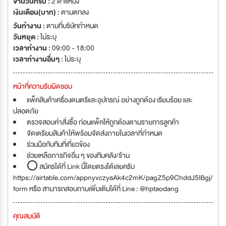
จำนวนที่รับ :
2 ตำแหน่ง
ฐาน FC ติดตามเป็นจำนวนมาก นอกจากค่าตอบแทนที่ขึ้นอย่างรวดเร็วโดย
เงินเดือน(บาท) :
ตามตกลง
อ้างอิงตามความสามารถ ยังได้โอกาสเรียนรู้รูปแบบการทำงาน จาก
วันทำงาน :
ตามที่บริษัทกำหนด
ประสบการณ์ของผู้ก่อตั้งโดยตรง เป็นการพัฒนาศักยภาพตัวเองอย่างต่อเนื่อง
วันหยุด :
ไม่ระบุ
เปรียบเสมือนน้ำที่ไม่เคยเต็มแก้ว พวกเราทีมเต่าแดง จะร่วมเรียนรู้ เติบโตและ
เวลาทำงาน :
09:00 - 18:00
ก้าวหน้าไปด้วยกัน ได้ทำงานอย่างใกล้ชิดและร่วมเดินทางไปพร้อมๆ กับ CEO ซึ่ง
เวลาทำงานอื่นๆ :
ไม่ระบุ
เป็นผู้ก่อตั้ง บริษัท เต่าแดง มิวสิค เต่าแดง มิวสิค เป็นบริษัทน้องใหม่ ยังมีโอกาส
เติบโตอีกมากมาย เรามาร่วมสร้างโอกาสที่ดีไปด้วยกัน เป็นบริษัทที่มีการทำงาน
แบบยุคใหม่ นำโดยผู้นำองค์กรที่นำเทคโนโลยีและ Application เข้ามาเพื่อลด
หน้าที่ความรับผิดชอบ
เวลาการทำงานและได้ประสิทธิภาพการทำงานมากยิ่งขึ้น ตามหลัก Worksmart
แพ็คสินค้าเครื่องดนตรีและอุปกรณ์ อย่างถูกต้อง เรียบร้อย และ
วัฒนธรรมที่องค์กร #เน้นความสุขของทีมงาน #ไม่มีหัวโจก #ไม่มีการเมือง
ปลอดภัย
ภายใน#ทำงานแบบนักกีฬามืออาชีพ #งานลุยงานหนัก#เน้นใช้เหตุผล #วัดผล
ตรวจสอบคำสั่งซื้อ ก่อนแพ็คให้ถูกต้องตามรายการลูกค้า
อย่างจริงจัง #รับฟังทุกเสียงในทีมงาน#มีโปรเจคใหม่ๆให้ท้าทายตลอด ที่อยู่
จัดเตรียมสินค้าให้พร้อมจัดส่งภายในเวลาที่กำหนด
Showroom เต่าแดง สาขา Flagship จตุจักร และ Office บ้านเลขที่ 1032/76-
ร่วมมือกับทีมที่เกี่ยวข้อง
79 ซอยพหลโยธิน 18/1 แยก 12 ถนนพหลโยธิน แขวงจอมพล เขตจตุจักร
ช่วยเหลือภารกิจอื่น ๆ ของทีมคลัง/ร้าน
กทม. 10900
⭕ สมัครได้ที่ Link นี้โดยตรงได้เลยครับ
https://airtable.com/appnyvczyaAk4c2mK/pagZ5p9ChddJ5lBgj/
form หรือ สามารถสอบถามเพิ่มเติมได้ที่ Line : @hptaodang
คุณสมบัติ