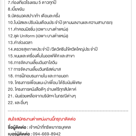
7.ท่องเที่ยวโรงแรม 5 ดาวทุกปี
8.เบี้ยขยัน
9.บัตรนวดสปา/เท้า เดือนละครั้ง
10.โบนัสและปรับเงินเดือนประจำปี (ตามผลงานและความสามารถ)
11.ค่าคอมมิชชั่น (เฉพาะบางตำแหน่ง)
12.ชุด Uniform (เฉพาะบางตำแหน่ง)
13.ค่าล่วงเวลา
14.ตรวจสุขภาพประจำปี /ฉีดวัคซีนไข้หวัดใหญ่ประจำปี
15.ขนมและเครื่องดื่มในออฟฟิศ และสาขา
16.การจัดงานเลี้ยงวันฮาโลวีน
17 การจัดงานเลี้ยงวันคริสต์มาส
18. การฝึกอบรมภายใน และภายนอก
19. โครงการเพื่อนแนะนำเพื่อน ได้รับเงินพิเศษ
20. โครงการหนังสือดีๆ อ่านฟรีทุกสัปดาห์
21. เงินช่วยเหลือจากบริษัทฯ ในกรณีต่างๆ
22. และอื่นๆ
สนใจสมัครงานตำแหน่งงานนี้กรุณาติดต่อ
ชื่อผู้ติดต่อ :
เจ้าหน้าที่ทรัพยากรบุคคล
เบอร์ผู้ติดต่อ :
094-669-8942