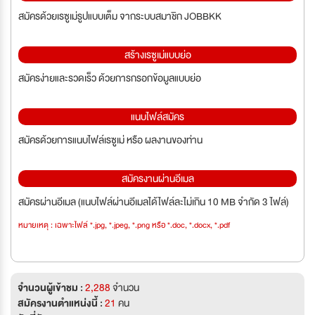
สมัครด้วยเรซูเม่รูปแบบเต็ม จากระบบสมาชิก JOBBKK
สร้างเรซูเม่แบบย่อ
สมัครง่ายและรวดเร็ว ด้วยการกรอกข้อมูลแบบย่อ
แนบไฟล์สมัคร
สมัครด้วยการแนบไฟล์เรซูเม่ หรือ ผลงานของท่าน
สมัครงานผ่านอีเมล
สมัครผ่านอีเมล (แนบไฟล์ผ่านอีเมลได้ไฟล์ละไม่เกิน 10 MB จำกัด 3 ไฟล์)
หมายเหตุ : เฉพาะไฟล์ *.jpg, *.jpeg, *.png หรือ *.doc, *.docx, *.pdf
จำนวนผู้เข้าชม :
2,288
จำนวน
สมัครงานตำแหน่งนี้ :
21
คน