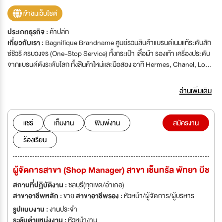
เข้าชมเว็บไซต์
ประเภทธุรกิจ :
ค้าปลีก
เกี่ยวกับเรา :
Bagnifique Brandname ศูนย์รวมสินค้าแบรนด์เนมแท้ระดับลัก
ซ์ชัวรี ครบวงจร (One-Stop Service) ทั้งกระเป๋า เสื้อผ้า รองเท้า เครื่องประดับ
จากแบรนด์ดังระดับโลก ทั้งสินค้าใหม่และมือสอง อาทิ Hermes, Chanel, Louis
Vuitton, Gucci, Dior, Prada, Balenciaga, YSL, Celine, Fendi, Goyard,
Loewe, Boyy, MCM และอีกมากมาย พร้อมบริการรับซื้อ ฝากขาย ฝากดูแล
อ่านเพิ่มเติม
และแลกเปลี่ยนสินค้าอย่างมืออาชีพ ในปี 2568 เรากำลังขยายทีมอย่างก้าว
กระโดด ขอเชิญคุณมาเป็นส่วนหนึ่งของทีมงานมืออาชีพ เติบโตไปด้วยกัน และ
ร่วมสร้างมาตรฐานใหม่ของวงการแบรนด์เนมในประเทศไทย
แชร์
เก็บงาน
พิมพ์งาน
สมัครงาน
ร้องเรียน
ผู้จัดการสาขา (Shop Manager) สาขา เซ็นทรัล พัทยา บีช
สถานที่ปฏิบัติงาน :
ชลบุรี(ทุกเขต/อำเภอ)
สาขาอาชีพหลัก :
ขาย
สาขาอาชีพรอง :
หัวหน้า/ผู้จัดการ/ผู้บริหาร
รูปแบบงาน :
งานประจำ
ระดับตำแหน่งงาน :
หัวหน้างาน