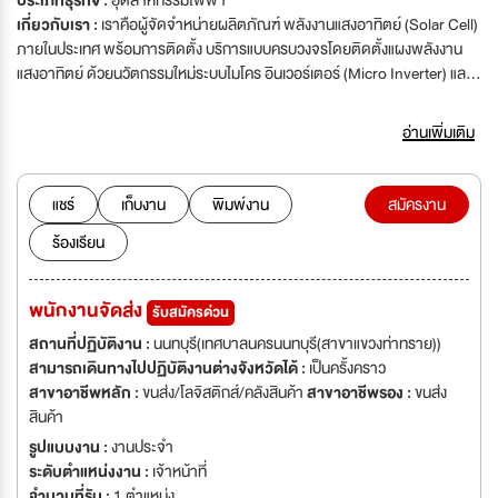
ประเภทธุรกิจ :
อุตสาหกรรมไฟฟ้า
เกี่ยวกับเรา :
เราคือผู้จัดจำหน่ายผลิตภัณฑ์ พลังงานแสงอาทิตย์ (Solar Cell)
ภายในประเทศ พร้อมการติดตั้ง บริการแบบครบวงจรโดยติดตั้งแผงพลังงาน
แสงอาทิตย์ ด้วยนวัตกรรมใหม่ระบบไมโคร อินเวอร์เตอร์ (Micro Inverter) และ
สตริง อินเวอร์เตอร์ (String Inverter) ที่ประหยัด ปลอดภัย มีประสิทธิภาพสูง
ด้วยทีมงานติดตั้งและซ่อมบำรุง ที่มีคุณภาพอย่างมืออาชีพ ด้วยประสบการณ์
อ่านเพิ่มเติม
การดำเนินธุรกิจแบบครบวงจรมากกว่า 20 ปี
แชร์
เก็บงาน
พิมพ์งาน
สมัครงาน
ร้องเรียน
พนักงานจัดส่ง
รับสมัครด่วน
สถานที่ปฏิบัติงาน :
นนทบุรี(เทศบาลนครนนทบุรี(สาขาแขวงท่าทราย))
สามารถเดินทางไปปฏิบัติงานต่างจังหวัดได้ :
เป็นครั้งคราว
สาขาอาชีพหลัก :
ขนส่ง/โลจิสติกส์/คลังสินค้า
สาขาอาชีพรอง :
ขนส่ง
สินค้า
รูปแบบงาน :
งานประจำ
ระดับตำแหน่งงาน :
เจ้าหน้าที่
จำนวนที่รับ :
1 ตำแหน่ง