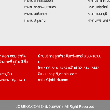
หางาน ภาคตะวันออก
หางาน ภาคตะวั
หางาน กรุงเทพมหานคร
หางาน เชียงใหม่
หางาน ฉะเชิงเทรา
หางาน นนทบุรี
หางาน ปทุมธานี
หางาน พระนครศ
คเค ดอท คอม จำกัด
ฝ่ายบริการลูกค้า : จันทร์-เสาร์ 8:30-18:00
งเลขที่ ยูนิต ดี ชั้น
น.
โทร : 02-514-7474 แฟ็กซ์ 02-514-7447
ชาอุทิศ
อีเมล :
help@jobbkk.com
,
องหลาง กรุงเทพฯ
sales@jobbkk.com
JOBBKK.COM © สงวนลิขสิทธิ์ All Right Reserved