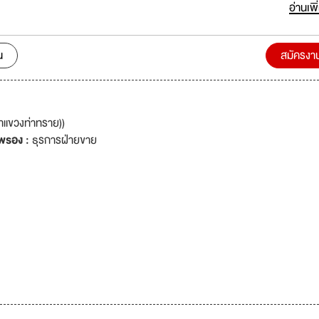
บวงจรมากกว่า 20 ปี
อ่านเพิ
น
สมัครงา
าแขวงท่าทราย))
พรอง :
ธุรการฝ่ายขาย