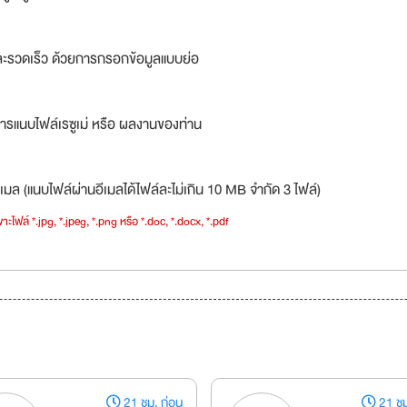
ละรวดเร็ว ด้วยการกรอกข้อมูลแบบย่อ
ารแนบไฟล์เรซูเม่ หรือ ผลงานของท่าน
เมล (แนบไฟล์ผ่านอีเมลได้ไฟล์ละไม่เกิน 10 MB จำกัด 3 ไฟล์)
าะไฟล์ *.jpg, *.jpeg, *.png หรือ *.doc, *.docx, *.pdf
21 ชม. ก่อน
21 ชม