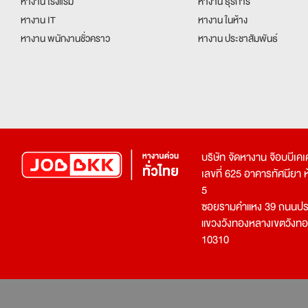
หางาน โรงแรม
หางาน ธุรการ
หางาน IT
หางาน ในห้าง
หางาน พนักงานชั่วคราว
หางาน ประชาสัมพันธ์
บริษัท จัดหางาน จ๊อบบีเ
เลขที่ 625 อาคารทัศนียา ห้อ
5
ซอยรามคำแหง 39 ถนนประ
แขวงวังทองหลางเขตวังท
10310