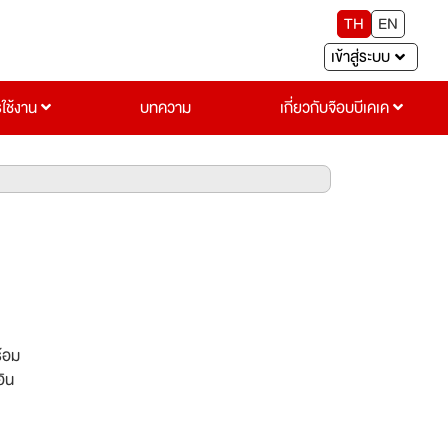
TH
EN
เข้าสู่ระบบ
รใช้งาน
บทความ
เกี่ยวกับจ๊อบบีเคเค
ร้อม
อิน
ร