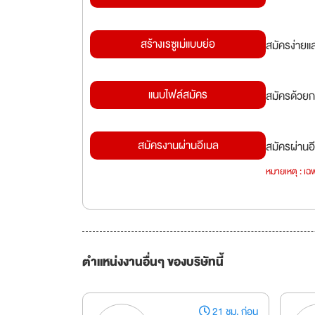
สร้างเรซูเม่แบบย่อ
สมัครง่ายแ
แนบไฟล์สมัคร
สมัครด้วยก
สมัครงานผ่านอีเมล
สมัครผ่านอี
หมายเหตุ : เฉพ
ตำแหน่งงานอื่นๆ ของบริษัทนี้
21 ชม. ก่อน