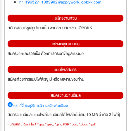
hr_196527_1083992@applywork.jobbkk.com
สมัครงานด่วน
สมัครด้วยเรซูเม่รูปแบบเต็ม จากระบบสมาชิก JOBBKK
สร้างเรซูเม่แบบย่อ
สมัครง่ายและรวดเร็ว ด้วยการกรอกข้อมูลแบบย่อ
แนบไฟล์สมัคร
สมัครด้วยการแนบไฟล์เรซูเม่ หรือ ผลงานของท่าน
สมัครงานผ่านอีเมล
คลิกที่นี่เพื่อดูวิธีการใช้งานสมัครด้วยอีเมล
สมัครผ่านอีเมล (แนบไฟล์ผ่านอีเมลได้ไฟล์ละไม่เกิน 10 MB จำกัด 3 ไฟล์)
หมายเหตุ : เฉพาะไฟล์ *.jpg, *.jpeg, *.png หรือ *.doc, *.docx, *.pdf