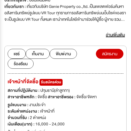
ประเภทธุรกิจ :
ออนไลน์มีเดีย
เกี่ยวกับเรา :
เกี่ยวกับบริษัท Genie Property co.,ltd. เป็นแพลตฟอร์มค้นหา
อสังหาริมทรัพย์รูปแบบ VR Tour ทุกรายการอสังหาริมทรัพย์บนเว็บไซด์ของเรา
จะเป็นรูปแบบ VR Tour ทั้งหมด เรานำเทคโนโลยีเข้ามาช่วยให้ผู้ซื้อ ผู้ขาย รวมถึง
นายหน้า ได้ประหยัดเวลา สะดวกสบายมากขึ้น ในการค้นหาทรัพย์ที่ตอบโจทย์
ผ่านประสบการณ์ทัวร์เสมือนจริง
อ่านเพิ่มเติม
แชร์
เก็บงาน
พิมพ์งาน
สมัครงาน
ร้องเรียน
เจ้าหน้าที่จัดซื้อ
รับสมัครด่วน
สถานที่ปฏิบัติงาน :
ปทุมธานี(ลำลูกกา)
สาขาอาชีพหลัก :
จัดซื้อ
สาขาอาชีพรอง :
จัดซื้อ/จัดหา
รูปแบบงาน :
งานประจำ
ระดับตำแหน่งงาน :
เจ้าหน้าที่
จำนวนที่รับ :
2 ตำแหน่ง
เงินเดือน(บาท) :
16,000 - 24,000