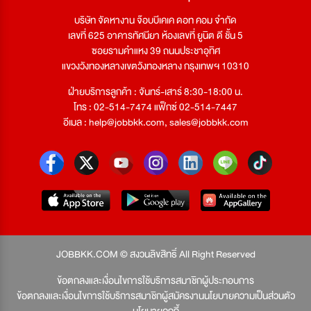
บริษัท จัดหางาน จ๊อบบีเคเค ดอท คอม จำกัด
เลขที่ 625 อาคารทัศนียา ห้องเลขที่ ยูนิต ดี ชั้น 5
ซอยรามคำแหง 39 ถนนประชาอุทิศ
แขวงวังทองหลางเขตวังทองหลาง กรุงเทพฯ 10310
ฝ่ายบริการลูกค้า : จันทร์-เสาร์ 8:30-18:00 น.
โทร : 02-514-7474 แฟ็กซ์ 02-514-7447
อีเมล :
help@jobbkk.com
,
sales@jobbkk.com
JOBBKK.COM © สงวนลิขสิทธิ์ All Right Reserved
ข้อตกลงและเงื่อนไขการใช้บริการสมาชิกผู้ประกอบการ
ข้อตกลงและเงื่อนไขการใช้บริการสมาชิกผู้สมัครงาน
นโยบายความเป็นส่วนตัว
นโยบายคุกกี้