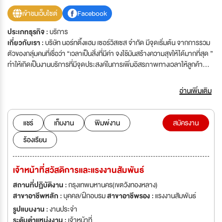
เข้าชมเว็บไซต์
Facebook
ประเภทธุรกิจ :
บริการ
เกี่ยวกับเรา :
บริษัท นอร์ทติ้งแฮม เซอร์วิสเซส จำกัด มีจุดเริ่มต้น จากการรวม
ตัวของกลุ่มคนที่เชื่อว่า “เวลาเป็นสิ่งที่มีค่า จงใช้มันสร้างความสุขให้ได้มากที่สุด ”
ทำให้เกิดเป็นงานบริการที่มีจุดประสงค์ในการเพิ่มอิสรภาพทางเวลาให้ลูกค้า
ผ่านการทำงานอย่างเป็นระบบ สามารถวัดผลเป็นตัวเลขได้ คำว่า นอร์ทติ้งแฮม
เป็นชื่อเมืองในประเทศอังกฤษ ซึ่งเป็นเมืองที่มีการบริการดีที่สุดในโลกเมืองหนึ่ง
อ่านเพิ่มเติม
ส่วนโลโก้บริษัทที่เป็น นกแฮมมิ่งเบิร์ด เป็นนกขนาดเล็กที่มีความคล่องตัว
กระตือรือร้น อีกทั้งยังเป็นสัญลักษณ์แห่งความสุข ก็เปรียบเหมือนการบริการของ
เราที่มีความยืดหยุ่นและสามารถตอบสนองความต้องการของลูกค้าได้อย่าง
แชร์
เก็บงาน
พิมพ์งาน
สมัครงาน
รวดเร็ว "เพราะเราเชื่อว่าเวลาทุกนาทีของลูกค้ามีค่า" เราจึงอยากเป็นส่วนหนึ่งใน
ร้องเรียน
การแบ่งเบาภาระในงานให้กับลูกค้าเพื่อให้ลูกค้าให้มีอิสรภาพทางเวลาที่มากขึ้น
โดยเราผสานความเป็นที่หนึ่งในทุกๆด้านของงานบริการ ด้วยประสบการณ์ที่
ยาวนานกว่า 20 ปีทำให้บริษัทฯมีความเชี่ยวชาญในงานบริการที่มีประสิทธิภาพ
เจ้าหน้าที่สวัสดิการและแรงงานสัมพันธ์
เข้าถึงง่าย มีความรับผิดชอบ ในราคาที่ยุติธรรม เพื่อให้ลูกค้าได้รับการบริการที่
ดีที่สุดจากเรา จากการที่เราดูแลควบคุมคุณภาพในงานบริการให้มีประสิทธิภาพ
สถานที่ปฏิบัติงาน :
กรุงเทพมหานคร(เขตวังทองหลาง)
อย่างสม่ำเสมอ จึงทำให้เรามีลูกค้าใหม่ที่เพิ่มขึ้นอย่างต่อเนื่องผ่านการแนะนำจาก
สาขาอาชีพหลัก :
บุคคล/ฝึกอบรม
สาขาอาชีพรอง :
แรงงานสัมพันธ์
ปากต่อปากของฐานลูกค้าเดิมที่วางใจและเชื่อใจในการให้บริการ บริษัท นอร์ทติ้ง
รูปแบบงาน :
งานประจำ
แฮม อย่างเสมอมา
ระดับตำแหน่งงาน :
เจ้าหน้าที่