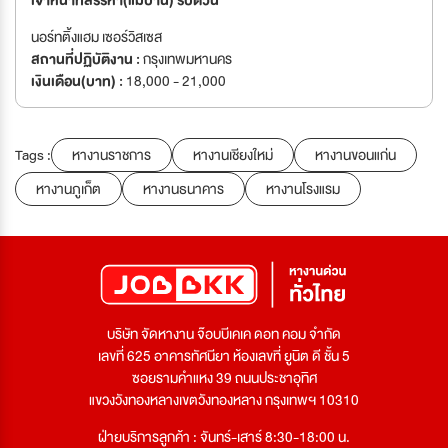
นอร์ทติ้งแฮม เซอร์วิสเซส
สถานที่ปฏิบัติงาน :
กรุงเทพมหานคร
เงินเดือน(บาท) :
18,000 - 21,000
Tags :
หางานราชการ
หางานเชียงใหม่
หางานขอนแก่น
หางานภูเก็ต
หางานธนาคาร
หางานโรงแรม
บริษัท จัดหางาน จ๊อบบีเคเค ดอท คอม จำกัด
เลขที่ 625 อาคารทัศนียา ห้องเลขที่ ยูนิต ดี ชั้น 5
ซอยรามคำแหง 39 ถนนประชาอุทิศ
แขวงวังทองหลางเขตวังทองหลาง กรุงเทพฯ 10310
ฝ่ายบริการลูกค้า : จันทร์-เสาร์ 8:30-18:00 น.