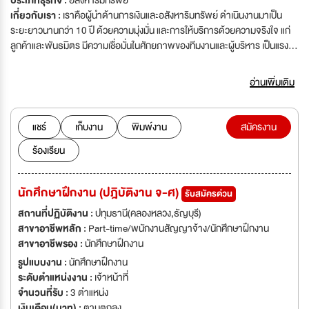
ประเภทธุรกิจ :
อสังหาริมทรัพย์
เกี่ยวกับเรา :
เราคือผู้นำด้านการเงินและอสังหาริมทรัพย์ ดำเนินงานมาเป็น
ระยะยาวนานกว่า 10 ปี ด้วยความมุ่งมั่น และการให้บริการด้วยความจริงใจ แก่
ลูกค้าและพันธมิตร มีความเชื่อมั่นในศักยภาพของทีมงานและผู้บริหาร เป็นแรงขับ
เคลื่อนเพื่อให้ธุรกิจขององค์กรเติบโตอย่างยั่งยืน
อ่านเพิ่มเติม
แชร์
เก็บงาน
พิมพ์งาน
สมัครงาน
ร้องเรียน
นักศึกษาฝึกงาน (ปฎิบัติงาน จ-ศ)
รับสมัครด่วน
สถานที่ปฏิบัติงาน :
ปทุมธานี(คลองหลวง,ธัญบุรี)
สาขาอาชีพหลัก :
Part-time/พนักงานสัญญาจ้าง/นักศึกษาฝึกงาน
สาขาอาชีพรอง :
นักศึกษาฝึกงาน
รูปแบบงาน :
นักศึกษาฝึกงาน
ระดับตำแหน่งงาน :
เจ้าหน้าที่
จำนวนที่รับ :
3 ตำแหน่ง
เงินเดือน(บาท) :
ตามตกลง