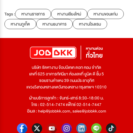
Tags :
หางานราชการ
หางานเชียงใหม่
หางานขอนแก่น
หางานภูเก็ต
หางานธนาคาร
หางานโรงแรม
บริษัท จัดหางาน จ๊อบบีเคเค ดอท คอม จำกัด
เลขที่ 625 อาคารทัศนียา ห้องเลขที่ ยูนิต ดี ชั้น 5
ซอยรามคำแหง 39 ถนนประชาอุทิศ
แขวงวังทองหลางเขตวังทองหลาง กรุงเทพฯ 10310
ฝ่ายบริการลูกค้า : จันทร์-เสาร์ 8:30-18:00 น.
โทร : 02-514-7474 แฟ็กซ์ 02-514-7447
อีเมล :
help@jobbkk.com
,
sales@jobbkk.com