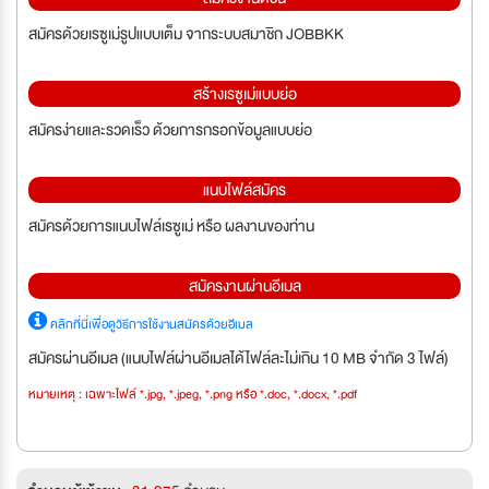
สมัครด้วยเรซูเม่รูปแบบเต็ม จากระบบสมาชิก JOBBKK
สร้างเรซูเม่แบบย่อ
สมัครง่ายและรวดเร็ว ด้วยการกรอกข้อมูลแบบย่อ
แนบไฟล์สมัคร
สมัครด้วยการแนบไฟล์เรซูเม่ หรือ ผลงานของท่าน
สมัครงานผ่านอีเมล
คลิกที่นี่เพื่อดูวิธีการใช้งานสมัครด้วยอีเมล
สมัครผ่านอีเมล (แนบไฟล์ผ่านอีเมลได้ไฟล์ละไม่เกิน 10 MB จำกัด 3 ไฟล์)
หมายเหตุ : เฉพาะไฟล์ *.jpg, *.jpeg, *.png หรือ *.doc, *.docx, *.pdf