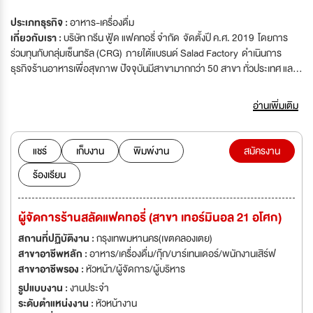
ประเภทธุรกิจ :
อาหาร-เครื่องดื่ม
เกี่ยวกับเรา :
บริษัท กรีน ฟู้ด แฟคทอรี่ จำกัด จัดตั้งปี ค.ศ. 2019 โดยการ
ร่วมทุนกับกลุ่มเซ็นทรัล (CRG) ภายใต้แบรนด์ Salad Factory ดำเนินการ
ธุรกิจร้านอาหารเพื่อสุขภาพ ปัจจุบันมีสาขามากกว่า 50 สาขา ทั่วประเทศ และ
1 โรงงานที่จังหวัดปทุมธานี อีกทั้งในส่วนของโรงงานเร่งขยาย Product ใหม่ๆ
และช่องทางการขายเพิ่มขึ้น รองรับสถานการณ์ปัจจุบันและตอบสนองความ
อ่านเพิ่มเติม
ต้องการของกลุ่มลูกค้า
แชร์
เก็บงาน
พิมพ์งาน
สมัครงาน
ร้องเรียน
ผู้จัดการร้านสลัดแฟคทอรี่ (สาขา เทอร์มินอล 21​ อโศก)
สถานที่ปฏิบัติงาน :
กรุงเทพมหานคร(เขตคลองเตย)
สาขาอาชีพหลัก :
อาหาร/เครื่องดื่ม/กุ๊ก/บาร์เทนเดอร์/พนักงานเสิร์ฟ
สาขาอาชีพรอง :
หัวหน้า/ผู้จัดการ/ผู้บริหาร
รูปแบบงาน :
งานประจำ
ระดับตำแหน่งงาน :
หัวหน้างาน