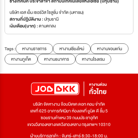
ช่างเทคนิค ประจำสาขา สถาบันเทคโนโลยีแห่งเอเชีย (ปทุมธานี)
บริษัท เอส เอ็น เซอร์วิส โซลูชั่น จำกัด (มหาชน)
สถานที่ปฏิบัติงาน :
ปทุมธานี
เงินเดือน(บาท) :
ตามตกลง
Tags :
หางานราชการ
หางานเชียงใหม่
หางานขอนแก่น
หางานภูเก็ต
หางานธนาคาร
หางานโรงแรม
บริษัท จัดหางาน จ๊อบบีเคเค ดอท คอม จำกัด
เลขที่ 625 อาคารทัศนียา ห้องเลขที่ ยูนิต ดี ชั้น 5
ซอยรามคำแหง 39 ถนนประชาอุทิศ
แขวงวังทองหลางเขตวังทองหลาง กรุงเทพฯ 10310
ฝ่ายบริการลูกค้า : จันทร์-เสาร์ 8:30-18:00 น.