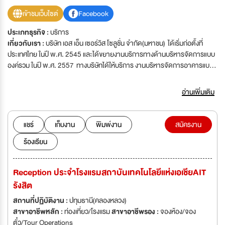
เข้าชมเว็บไซต์
Facebook
ประเภทธุรกิจ :
บริการ
เกี่ยวกับเรา :
บริษัท เอส เอ็น เซอร์วิส โซลูชั่น จำกัด(มหาชน) ได้เริ่มก่อตั้งที่
ประเทศไทย ในปี พ.ศ. 2545 และได้ขยายงานบริการทางด้านบริหารจัดการแบบ
องค์รวม ในปี พ.ศ. 2557 ทางบริษัทได้ให้บริการ งานบริหารจัดการอาคารแบบ
องค์รวม โดยรวมงานบริการทุกประเภทตามความต้องการของลูกค้าหรือ
สนับสนุน งานบริการเพียงแผนกเดียวด้วยระบบการบริหารจัดการแบบองค์รวม
อ่านเพิ่มเติม
ที่มีประสิทธิภาพ เราได้สร้างมูลค่าให้กับลูกค้าของเราโดยนำความเชี่ยวชาญและ
ประสบการณ์ในการใช้บุคลากรและงบประมาณอย่างคุ้มค่า
แชร์
เก็บงาน
พิมพ์งาน
สมัครงาน
ร้องเรียน
Reception ประจำโรงแรมสถาบันเทคโนโลยีแห่งเอเชียAIT
รังสิต
สถานที่ปฏิบัติงาน :
ปทุมธานี(คลองหลวง)
สาขาอาชีพหลัก :
ท่องเที่ยว/โรงเเรม
สาขาอาชีพรอง :
จองห้อง/จอง
ตั๋ว/Tour Operations