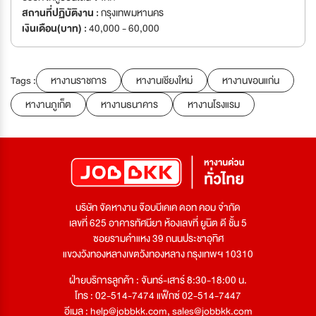
สถานที่ปฏิบัติงาน :
กรุงเทพมหานคร
เงินเดือน(บาท) :
40,000 - 60,000
Tags :
หางานราชการ
หางานเชียงใหม่
หางานขอนแก่น
หางานภูเก็ต
หางานธนาคาร
หางานโรงแรม
บริษัท จัดหางาน จ๊อบบีเคเค ดอท คอม จำกัด
เลขที่ 625 อาคารทัศนียา ห้องเลขที่ ยูนิต ดี ชั้น 5
ซอยรามคำแหง 39 ถนนประชาอุทิศ
แขวงวังทองหลางเขตวังทองหลาง กรุงเทพฯ 10310
ฝ่ายบริการลูกค้า : จันทร์-เสาร์ 8:30-18:00 น.
โทร : 02-514-7474 แฟ็กซ์ 02-514-7447
อีเมล :
help@jobbkk.com
,
sales@jobbkk.com