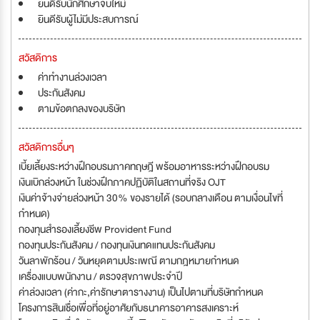
ยินดีรับนักศึกษาจบใหม่
ยินดีรับผู้ไม่มีประสบการณ์
สวัสดิการ
ค่าทำงานล่วงเวลา
ประกันสังคม
ตามข้อตกลงของบริษัท
สวัสดิการอื่นๆ
เบี้ยเลี้ยงระหว่างฝึกอบรมภาคทฤษฎี พร้อมอาหารระหว่างฝึกอบรม
เงินเบิกล่วงหน้า ในช่วงฝึกภาคปฏิบัติในสถานที่จริง OJT
เงินค่าจ้างจ่ายล่วงหน้า 30% ของรายได้ (รอบกลางเดือน ตามเงื่อนไขที่
กำหนด)
กองทุนสํารองเลี้ยงชีพ Provident Fund
กองทุนประกันสังคม / กองทุนเงินทดแทนประกันสังคม
วันลาพักร้อน / วันหยุดตามประเพณี ตามกฎหมายกำหนด
เครื่องแบบพนักงาน / ตรวจสุขภาพประจำปี
ค่าล่วงเวลา (ค่ากะ,ค่ารักษาตารางงาน) เป็นไปตามที่บริษัทกำหนด
โครงการสินเชื่อเพื่อที่อยู่อาศัยกับธนาคารอาคารสงเคราะห์