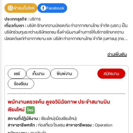
เข้าชมเว็บไซต์
Facebook
ประเภทธุรกิจ :
บริการ
เกี่ยวกับเรา :
บริษัท รักษาความปลอดภัย ท่าอากาศยานไทย จำกัด (บรท.) เป็น
บริษัทร่วมทุนระหว่างบริษัทเอกชน ซึ่งดำเนินงานด้านการให้บริการรักษาความ
ปลอดภัยแก่ท่าอากาศยาน และ บริษัท ท่าอากาศยานไทย จำกัด (มหาชน) (ทอท.)
ซึ่งเป็นรัฐวิสาหกิจชั้นนำของประเทศไทย และมีความเชี่ยวชาญในการบริหาร
จัดการท่าอากาศยาน บรท. เป็นบริษัทให้บริการด้านการรักษาความปลอดภัย
อ่านเพิ่มเติม
ท่าอากาศยาน ซึ่งมีผู้ร่วมทุนที่มีความเชี่ยวชาญและมีประสบการณ์ด้านการ
รักษาความปลอดภัยท่าอากาศยานเป็นอย่างดี บรท. ทำงานอย่างมืออาชีพใน
ระดับมาตรฐานสากล โดยมีสำนักงานการบินพลเรือนแห่งประเทศไทย (กพท.)
แชร์
เก็บงาน
พิมพ์งาน
สมัครงาน
ให้การรับรอง เจ้าหน้าที่ตรวจค้นบุคคลและสัมภาระ และเจ้าหน้าที่รักษาความ
ร้องเรียน
ปลอดภัยท่าอากาศยาน ซึ่งเจ้าหน้าที่รักษาความปลอดภัยได้ผ่านการอบรมและ
ได้รับการรับรองเป็นพนักงานรักษาความปลอดภัยรับอนุญาต (ธภ.7) ทุกคน
พนักงานตรวจค้น ดูจอวินิฉัยภาพ ประจำสนามบิน
เชียงใหม่
ใหม่
สถานที่ปฏิบัติงาน :
เชียงใหม่(เมืองเชียงใหม่)
สาขาอาชีพหลัก :
ท่องเที่ยว/โรงเเรม
สาขาอาชีพรอง :
Operation