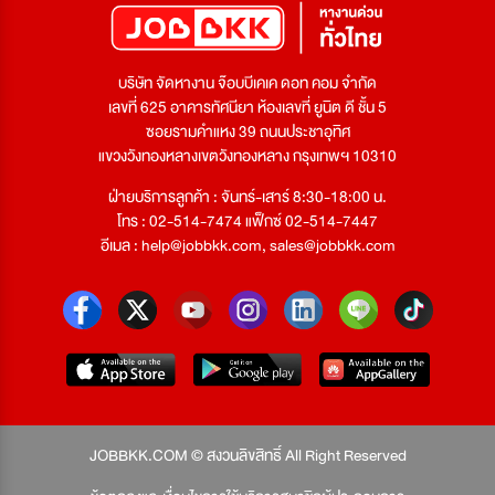
บริษัท จัดหางาน จ๊อบบีเคเค ดอท คอม จำกัด
เลขที่ 625 อาคารทัศนียา ห้องเลขที่ ยูนิต ดี ชั้น 5
ซอยรามคำแหง 39 ถนนประชาอุทิศ
แขวงวังทองหลางเขตวังทองหลาง กรุงเทพฯ 10310
ฝ่ายบริการลูกค้า : จันทร์-เสาร์ 8:30-18:00 น.
โทร : 02-514-7474 แฟ็กซ์ 02-514-7447
อีเมล :
help@jobbkk.com
,
sales@jobbkk.com
JOBBKK.COM © สงวนลิขสิทธิ์ All Right Reserved