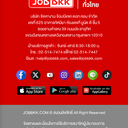
บริษัท จัดหางาน จ๊อบบีเคเค ดอท คอม จำกัด
เลขที่ 625 อาคารทัศนียา ห้องเลขที่ ยูนิต ดี ชั้น 5
ซอยรามคำแหง 39 ถนนประชาอุทิศ
แขวงวังทองหลางเขตวังทองหลาง กรุงเทพฯ 10310
ฝ่ายบริการลูกค้า : จันทร์-เสาร์ 8:30-18:00 น.
โทร : 02-514-7474 แฟ็กซ์ 02-514-7447
อีเมล :
help@jobbkk.com
,
sales@jobbkk.com
JOBBKK.COM © สงวนลิขสิทธิ์ All Right Reserved
ข้อตกลงและเงื่อนไขการใช้บริการสมาชิกผู้ประกอบการ