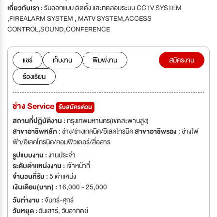
เกี่ยวกับเรา :
รับออกแบบ ติดตั้ง และทดสอบระบบ CCTV SYSTEM
,FIREALARM SYSTEM , MATV SYSTEM,ACCESS
CONTROL,SOUND,CONFERENCE
แชร์
เก็บงาน
พิมพ์งาน
สมัครงาน
ร้องเรียน
ช่าง Service
รับสมัครด่วน
สถานที่ปฏิบัติงาน :
กรุงเทพมหานคร(เขตสะพานสูง)
สาขาอาชีพหลัก :
ช่าง/ช่างเทคนิค/อิเลคโทรนิค
สาขาอาชีพรอง :
ช่างไฟ
ฟ้า/อิเลคโทรนิค/คอมพิวเตอร์/สื่อสาร
รูปแบบงาน :
งานประจำ
ระดับตำแหน่งงาน :
เจ้าหน้าที่
จำนวนที่รับ :
5 ตำแหน่ง
เงินเดือน(บาท) :
16,000 - 25,000
วันทำงาน :
จันทร์-ศุกร์
วันหยุด :
วันเสาร์
,
วันอาทิตย์