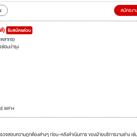
110 ปี นอกจากนี้ บริษัทยังให้บริการหลังการขายรวมถึงซ่อมแซมเครื่องซักผ้
งแบรนด์ Primus IPSO และ Speed Queen ภายใต้ทีมงานคุณภาพที่ได้รับกา
น
สมัครงา
lliance Laundry Systems LLC.
ส์)
รับสมัครด่วน
ขตสาทร)
รซ่อมบำรุง
สาร์ WFH
รวจสอบความถูกต้องต่างๆ ก่อน-หลังดำเนินการ ของฝ่ายบริการงานช่าง เช่น