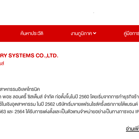
ค้นหาประวัติ
งานภูมิภาค
คู่มือกา
Y SYSTEMS CO.,LTD.
มส์
ตสาหกรรมอิเลคโทรนิค
ท พอช ลอนดรี้ ซิสเต็มส์ จำกัด ก่อตั้งขึ้นในปี 2560 โดยเริ่มจากการทำธุรกิจร้
562 บริษัทเริ่มขายแฟรนไชส์ครั้งแรกภายใต้แบรนด์
63 และ 2564 ได้รับการแต่งตั้งและเป็นตัวแทนจำหน่ายอย่างเป็นทางการของ 
เครื่องซักผ้าและเครื่องอบผ้าอุตสาหกรรมขนาดใหญ่ จาก Alliance Laundry
อ่านเพิ
บเครื่องซักผ้าและอบผ้าอุตสาหกรรมอันดับ 1 ของโลก แบรนด์ Speed Queen ซ