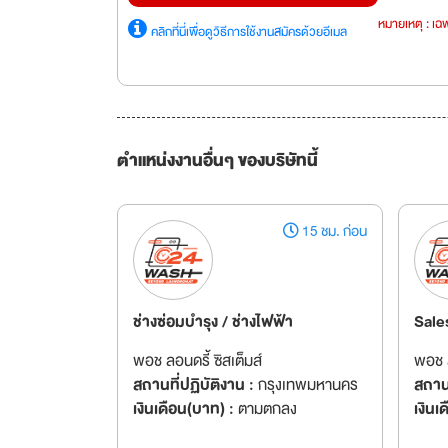
หมายเหตุ : เฉพ
คลิกที่นี่เพื่อดูวิธีการใช้งานสมัครด้วยอีเมล
ตำแหน่งงานอื่นๆ ของบริษัทนี้
15 ชม. ก่อน
ช่างซ่อมบำรุง / ช่างไฟฟ้า
Sale
พอช ลอนดรี้ ซิสเต็มส์
พอช ล
สถานที่ปฏิบัติงาน :
กรุงเทพมหานคร
สถานท
เงินเดือน(บาท) :
ตามตกลง
เงินเ