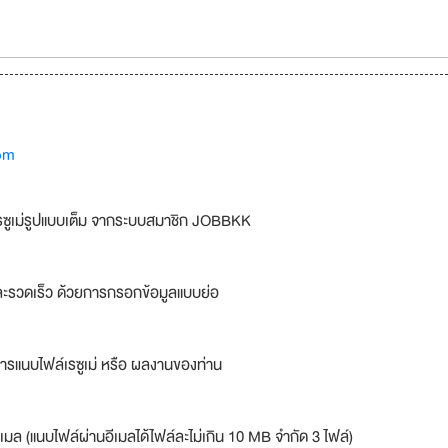
om
รซูเม่รูปแบบเต็ม จากระบบสมาชิก JOBBKK
ละรวดเร็ว ด้วยการกรอกข้อมูลแบบย่อ
ารแนบไฟล์เรซูเม่ หรือ ผลงานของท่าน
เมล (แนบไฟล์ผ่านอีเมลได้ไฟล์ละไม่เกิน 10 MB จำกัด 3 ไฟล์)