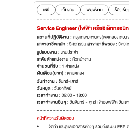
ประวัติยาวนานกว่า 
ผ้าอุตสาหกรรมทั้
แชร์
เก็บงาน
พิมพ์งาน
ร้องเรีย
ตามมาตรฐานของ A
Service Engineer (ไฟฟ้า หรืออิเล็กทรอนิก
สถานที่ปฏิบัติงาน :
กรุงเทพมหานคร(เขตคลองเตย,เ
สาขาอาชีพหลัก :
วิศวกรรม
สาขาอาชีพรอง :
วิศวก
รูปแบบงาน :
งานประจำ
ระดับตำแหน่งงาน :
หัวหน้างาน
จำนวนที่รับ :
1 ตำแหน่ง
เงินเดือน(บาท) :
ตามตกลง
วันทำงาน :
จันทร์-เสาร์
วันหยุด :
วันอาทิตย์
เวลาทำงาน :
09:00 - 18:00
เวลาทำงานอื่นๆ :
วันจันทร์ - ศุกร์ เข้าออฟฟิศ วันเ
หน้าที่ความรับผิดชอบ
- จัดทำ และดูแลเอกสารต่างๆ รวมถึงระบบ ERP ต