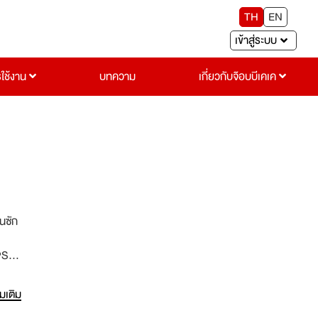
TH
EN
เข้าสู่ระบบ
รใช้งาน
บทความ
เกี่ยวกับจ๊อบบีเคเค
านซัก
IPSO
่มเติม
ึ่งมี