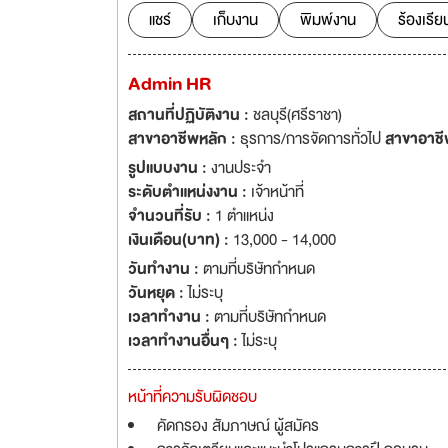
Corridor: EEC) ของ
แชร์
เก็บงาน
พิมพ์งาน
ร้องเรีย
โครงการของเอเพ็กซ
และ 7,000 ห้องพัก
Admin HR
อาคารและห้องพักที
เพียบพร้อมและครบครัน APEX Apartment was founded in 2013by ESB2
สถานที่ปฏิบัติงาน :
ชลบุรี(ศรีราชา)
SCCP group, a Pa
สาขาอาชีพหลัก :
ธุรการ/การจัดการทั่วไป
สาขาอาชี
track record oper
รูปแบบงาน :
งานประจำ
hospitality and 
ระดับตำแหน่งงาน :
เจ้าหน้าที่
Singapore, Australia, Myanmar 
จำนวนที่รับ :
1 ตำแหน่ง
next generation li
เงินเดือน(บาท) :
13,000 - 14,000
highly-governmen
วันทำงาน :
ตามที่บริษัทกำหนด
buildings and 7,0
วันหยุด :
ไม่ระบุ
and well-designed
เวลาทำงาน :
ตามที่บริษัทกำหนด
and room specifica
เวลาทำงานอื่นๆ :
ไม่ระบุ
หน้าที่ความรับผิดชอบ
คัดกรอง สัมภาษณ์ ผู้สมัคร