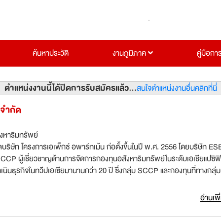
ค้นหาประวัติ
งานภูมิภาค
คู่มือกา
ตำแหน่งงานนี้ได้ปิดการรับสมัครแล้ว...
สนใจตำแหน่งงานอื่นคลิกที่นี่
ู จำกัด
ังหาริมทรัพย์
์ทเม้น ก่อตั้งขึ้นในปี พ.ศ. 2556 โดยบริษัท ESB2
SCCP ผู้เชี่ยวชาญด้านการจัดการกองทุนอสังหาริมทรัพย์ในระดับเอเชียแปซิฟิก 
นธุรกิจในทวีปเอเซียมานานกว่า 20 ปี ซึ่งกลุ่ม SCCP และกองทุนที่ทางกลุ่ม
็นเจ้าของอาคารบ้านพักอาศัย สถานที่ให้เช่า (อพาร์ทเม้นท์ แฟลตและอื่นๆ ใ
งอาคารพาณิชย์ในประเทศญี่ปุ่น ฮ่องกง จีน สิงคโปร์ ออสเตรเลีย พม่าและไทย โค
อ่านเพิ
ม้น พร้อมนำเสนอและบริหารจัดการที่พักอาศัยและไลฟ์สไตล์รูปแบบใหม่ให้แก่
ผู้ที่ประกอบอาชีพต่างๆ ในเขตพัฒนาพิเศษภาคตะวันออก (Eastern Econo