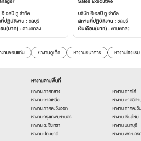
anager
Sales Executive
 อีเอสบี ทู จำกัด
บริษัท อีเอสบี ทู จำกัด
ี่ปฏิบัติงาน :
ชลบุรี
สถานที่ปฏิบัติงาน :
ชลบุรี
ดือน(บาท) :
ตามตกลง
เงินเดือน(บาท) :
ตามตกลง
างานขอนแก่น
หางานภูเก็ต
หางานธนาคาร
หางานโรงแรม
หางานตามพื้นที่
หางาน ภาคกลาง
หางาน ภาคใต้
หางาน ภาคเหนือ
หางาน ภาคอีสา
หางาน ภาคตะวันออก
หางาน ภาคตะวั
หางาน กรุงเทพมหานคร
หางาน เชียงใหม่
หางาน ฉะเชิงเทรา
หางาน นนทบุรี
หางาน ปทุมธานี
หางาน พระนครศ