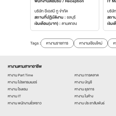
พนักงานต้อนรับ / Reception
IT M
บริษัท อีเอสบี ทู จำกัด
บริษัท
สถานที่ปฏิบัติงาน :
ชลบุรี
สถานท
เงินเดือน(บาท) :
ตามตกลง
เงินเ
Tags :
หางานราชการ
หางานเชียงใหม่
ห
หางานตามสาขาอาชีพ
หางาน Part Time
หางาน การตลาด
หางาน โปรแกรมเมอร์
หางาน บัญชี
หางาน โรงแรม
หางาน ธุรการ
หางาน IT
หางาน ในห้าง
หางาน พนักงานชั่วคราว
หางาน ประชาสัมพันธ์