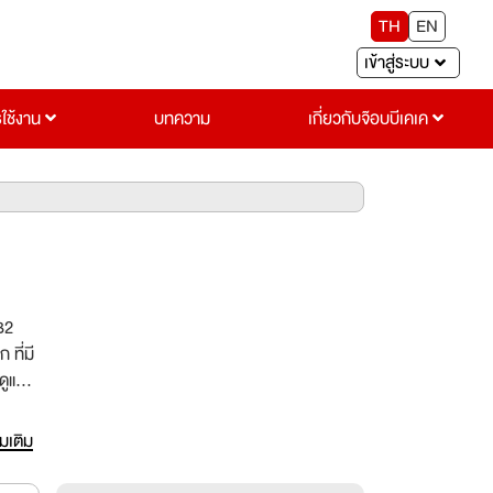
TH
EN
เข้าสู่ระบบ
รใช้งาน
บทความ
เกี่ยวกับจ๊อบบีเคเค
ที่มี
ดูแลมี
นรูป
รง
่มเติม
mic