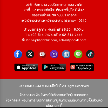
บริษัท จัดหางาน จ๊อบบีเคเค ดอท คอม จำกัด
เลขที่ 625 อาคารทัศนียา ห้องเลขที่ ยูนิต ดี ชั้น 5
ซอยรามคำแหง 39 ถนนประชาอุทิศ
แขวงวังทองหลางเขตวังทองหลาง กรุงเทพฯ 10310
ฝ่ายบริการลูกค้า : จันทร์-เสาร์ 8:30-18:00 น.
โทร : 02-514-7474 แฟ็กซ์ 02-514-7447
อีเมล :
help@jobbkk.com
,
sales@jobbkk.com
JOBBKK.COM © สงวนลิขสิทธิ์ All Right Reserved
ข้อตกลงและเงื่อนไขการใช้บริการสมาชิกผู้ประกอบการ
ข้อตกลงและเงื่อนไขการใช้บริการสมาชิกผู้สมัครงาน
นโยบายความเป็นส่วนตัว
นโยบายคุกกี้