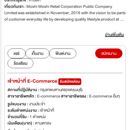
ประเภทธุรกิจ :
ค้าปลีก
เกี่ยวกับเรา :
Moshi Moshi Retail Corporation Public Company
Limited was established in November, 2016 with the vision to be parts
of customer everyday life by developing quality lifestyle product at an
affordable price. Our company provides customers with a wide range
of products, which are carefully designed to perfectly fit their modern
อ่านเพิ่มเติม
lifestyle.We have now opened more than 90 stores across Thailand.
We also plan to continuously develop products and expand business
in order to achieve further success. We are now looking for talented
แชร์
เก็บงาน
พิมพ์งาน
สมัครงาน
people to join our team. So let's join us if you share the same vision
ร้องเรียน
and want to grow with us! บริษัท โมชิ โมชิ รีเทล คอร์ปอเรชั่น จำกัด (มหาชน)
ก่อตั้งเมื่อ พฤศจิกายน 2016 มีวิสัยทัศน์ คือ เราจะพัฒนาสินค้าไลฟ์สไตล์ โดย
เน้นคุณภาพ ในราคาที่แข่งขันได้ บริษัทของเราสร้างสรรค์สินค้าที่มีความหลาก
เจ้าหน้าที่ E-Commerce
รับสมัครด่วน
หลายและออกแบบอย่างทันสมัย ให้เข้ากับไลฟ์สไตล์ยุคใหม่ได้อย่างลงตัว ปัจจุบัน
เรามีมากกว่า 100สาขา ทั่วประเทศไทย โดยมีแผนพัฒนาและขยายธุรกิจอย่าง
สถานที่ปฏิบัติงาน :
กรุงเทพมหานคร(เขตธนบุรี)
ต่อเนื่อง เรากำลังมองหาบุคลากรที่มีความสามารถ เพื่อเป็นส่วนหนึ่งในการ
สาขาอาชีพหลัก :
E-commerce
สาขาอาชีพรอง :
E-commerce อื่นๆ
พัฒนาองค์กรไปด้วยกัน
รูปแบบงาน :
งานประจำ
ระดับตำแหน่งงาน :
เจ้าหน้าที่
จำนวนที่รับ :
1 ตำแหน่ง
เงินเดือน(บาท) :
ตามตกลง