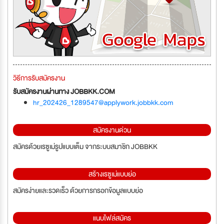
วิธีการรับสมัครงาน
รับสมัครงานผ่านทาง JOBBKK.COM
hr_202426_1289547@applywork.jobbkk.com
สมัครงานด่วน
สมัครด้วยเรซูเม่รูปแบบเต็ม จากระบบสมาชิก JOBBKK
สร้างเรซูเม่แบบย่อ
สมัครง่ายและรวดเร็ว ด้วยการกรอกข้อมูลแบบย่อ
แนบไฟล์สมัคร