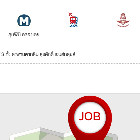
ลุมพินี คลองเตย
ั้ง สะพานตากสิน สุรศักดิ์ เซนต์หลุยส์