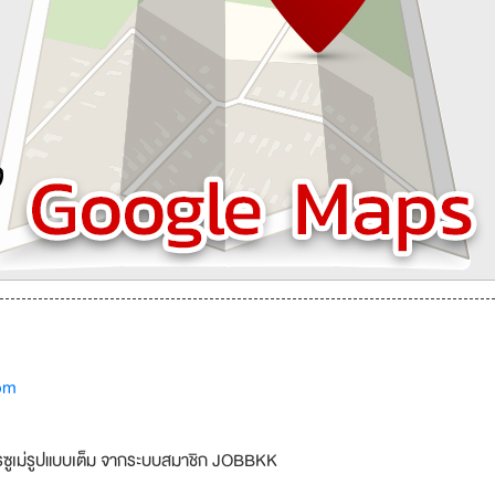
om
รซูเม่รูปแบบเต็ม จากระบบสมาชิก JOBBKK