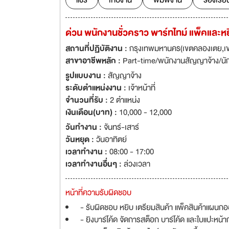
แชร์
เก็บงาน
พิมพ์งาน
ร้องเรีย
ด่วน พนักงานชั่วคราว พาร์ทไทม์ แพ็คและ
สถานที่ปฏิบัติงาน :
กรุงเทพมหานคร(เขตคลองเตย,เ
สาขาอาชีพหลัก :
Part-time/พนักงานสัญญาจ้าง/นั
รูปแบบงาน :
สัญญาจ้าง
ระดับตำแหน่งงาน :
เจ้าหน้าที่
จำนวนที่รับ :
2 ตำแหน่ง
เงินเดือน(บาท) :
10,000 - 12,000
วันทำงาน :
จันทร์-เสาร์
วันหยุด :
วันอาทิตย์
เวลาทำงาน :
08:00 - 17:00
เวลาทำงานอื่นๆ :
ล่วงเวลา
หน้าที่ความรับผิดชอบ
- รับผิดชอบ หยิบ เตรียมสินค้า แพ็คสินค้าแผนกออ
- ยิงบาร์โค้ด จัดการสต็อก บาร์โค้ด และใบแปะหน้า