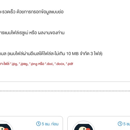
ละรวดเร็ว ด้วยการกรอกข้อมูลแบบย่อ
ารแนบไฟล์เรซูเม่ หรือ ผลงานของท่าน
เมล (แนบไฟล์ผ่านอีเมลได้ไฟล์ละไม่เกิน 10 MB จำกัด 3 ไฟล์)
าะไฟล์ *.jpg, *.jpeg, *.png หรือ *.doc, *.docx, *.pdf
5 ชม. ก่อน
5 ชม