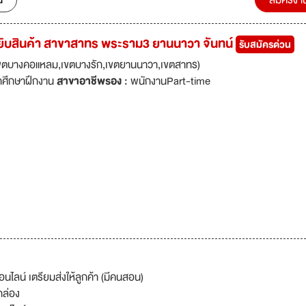
น
สมัครงา
หยิบสินค้า สาขาสาทร พระราม3 ยานนาวา จันทน์
รับสมัครด่วน
ขตบางคอแหลม,เขตบางรัก,เขตยานนาวา,เขตสาทร)
กศึกษาฝึกงาน
สาขาอาชีพรอง :
พนักงานPart-time
นไลน์ เตรียมส่งให้ลูกค้า (มีคนสอน)
กล่อง