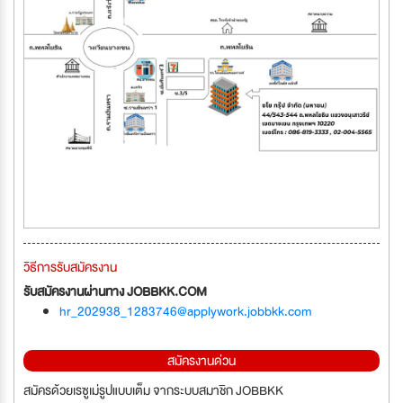
วิธีการรับสมัครงาน
รับสมัครงานผ่านทาง JOBBKK.COM
hr_202938_1283746@applywork.jobbkk.com
สมัครงานด่วน
สมัครด้วยเรซูเม่รูปแบบเต็ม จากระบบสมาชิก JOBBKK