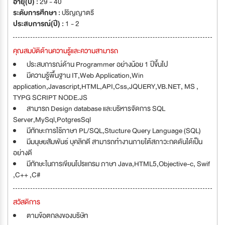
อายุ(ปี) :
29 - 40
ระดับการศึกษา :
ปริญญาตรี
ประสบการณ์(ปี) :
1 - 2
คุณสมบัติด้านความรู้และความสามารถ
ประสบการณ์ด้าน Programmer อย่างน้อย 1 ปีขึ้นไป
มีความรู้พื้นฐาน IT,Web Application,Win
application,Javascript,HTML,API,Css,JQUERY,VB.NET, MS ,
TYPG SCRIPT NODE.JS
สามารถ Design database และบริหารจัดการ SQL
Server,MySql,PotgresSql
มีทักษะการใช้ภาษา PL/SQL,Stucture Query Language (SQL)
มีมนุษยสัมพันธ์ บุคลิกดี สามารถทำงานภายใต้สภาวะกดดันได้เป็น
อย่างดี
มีทักษะในการเขียนโปรแกรม ภาษา Java,HTML5,Objective-c, Swif
,C++ ,C#
สวัสดิการ
ตามข้อตกลงของบริษัท