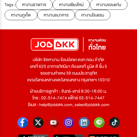
Tags :
หางานราชการ
หางานเชียงใหม่
หางานขอนแก่น
หางานภูเก็ต
หางานธนาคาร
หางานโรงแรม
บริษัท จัดหางาน จ๊อบบีเคเค ดอท คอม จำกัด
เลขที่ 625 อาคารทัศนียา ห้องเลขที่ ยูนิต ดี ชั้น 5
ซอยรามคำแหง 39 ถนนประชาอุทิศ
แขวงวังทองหลางเขตวังทองหลาง กรุงเทพฯ 10310
ฝ่ายบริการลูกค้า : จันทร์-เสาร์ 8:30-18:00 น.
โทร : 02-514-7474 แฟ็กซ์ 02-514-7447
อีเมล :
help@jobbkk.com
,
sales@jobbkk.com