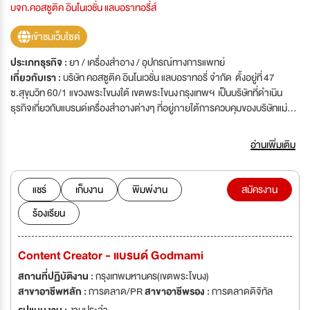
บจก.คอสซูติค อินโนเวชั่น แลบอราทอรี่ส์
เข้าชมเว็บไซต์
ประเภทธุรกิจ :
ยา / เครื่องสำอาง / อุปกรณ์ทางการแพทย์
เกี่ยวกับเรา :
บริษัท คอสซูติค อินโนเวชั่น แลบอราทอรี่ จำกัด ตั้งอยู่ที่ 47
ซ.สุขุมวิท 60/1 แขวงพระโขนงใต้ เขตพระโขนง กรุงเทพฯ เป็นบริษัทที่ดำเนิน
ธุรกิจเกี่ยวกับแบรนด์เครื่องสำอางต่างๆ ที่อยู่ภายใต้การควบคุมของบริษัทแม่
คือ บริษัท คอสเมเนีย แลบอราทอรี่ส์ จำกัด ซึ่งเป็นโรงงานผลิตเครื่องสำอางและ
เวชสำอางคุณภาพสูง ภายใต้แบรนด์ของคุณ โดยให้บริการแบบ OEM และ
อ่านเพิ่มเติม
ODM มีสำนักงานใหญ่ตั้งอยู่ที่ จ.พิษณุโลก และมีโรงงานผลิตที่ ต.บ้านยาง
อ.เมือง จ.นครปฐม เราดำเนินธุรกิจด้วยการนำเอานวัตกรรมและเทคโนโลยีที่ทัน
สมัยผ่านการวิจัยและพัฒนาผลิตภัณฑ์ด้วยนักวิทยาศาสตร์เครื่องสำอางสาย
แชร์
เก็บงาน
พิมพ์งาน
สมัครงาน
ตรงผู้มากประสบการณ์เลือกใช้แต่วัตถุดิบที่มีคุณภาพ ซึ่งเป็นที่ยอมรับจาก
ร้องเรียน
สถาบันชั้นนำต่างๆ ทำให้ กลุ่มบริษัทของเรา ได้รับความไว้วางใจจากคลินิก และ
แบรนด์เครื่องสำอางชั้นนำ ให้คิดค้นและพัฒนาสูตรผลิตภัณฑ์อย่างต่อเนื่องกว่า
10 ปี
Content Creator - แบรนด์ Godmami
สถานที่ปฏิบัติงาน :
กรุงเทพมหานคร(เขตพระโขนง)
สาขาอาชีพหลัก :
การตลาด/PR
สาขาอาชีพรอง :
การตลาดดิจิทัล