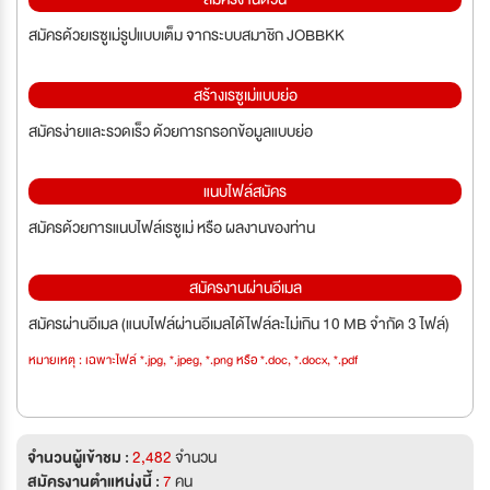
สมัครด้วยเรซูเม่รูปแบบเต็ม จากระบบสมาชิก JOBBKK
สร้างเรซูเม่แบบย่อ
สมัครง่ายและรวดเร็ว ด้วยการกรอกข้อมูลแบบย่อ
แนบไฟล์สมัคร
สมัครด้วยการแนบไฟล์เรซูเม่ หรือ ผลงานของท่าน
สมัครงานผ่านอีเมล
สมัครผ่านอีเมล (แนบไฟล์ผ่านอีเมลได้ไฟล์ละไม่เกิน 10 MB จำกัด 3 ไฟล์)
หมายเหตุ : เฉพาะไฟล์ *.jpg, *.jpeg, *.png หรือ *.doc, *.docx, *.pdf
จำนวนผู้เข้าชม :
2,482
จำนวน
สมัครงานตำแหน่งนี้ :
7
คน