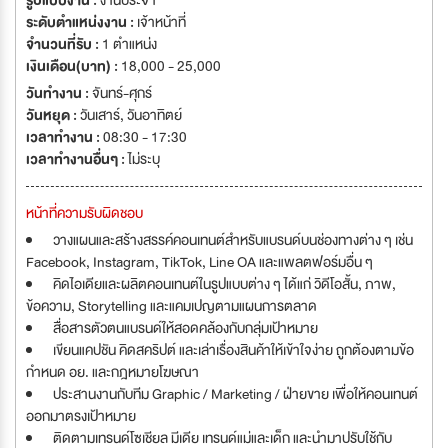
รูปแบบงาน :
งานประจำ
ระดับตำแหน่งงาน :
เจ้าหน้าที่
จำนวนที่รับ :
1 ตำแหน่ง
เงินเดือน(บาท) :
18,000 - 25,000
วันทำงาน :
จันทร์-ศุกร์
วันหยุด :
วันเสาร์
,
วันอาทิตย์
เวลาทำงาน :
08:30 - 17:30
เวลาทำงานอื่นๆ :
ไม่ระบุ
หน้าที่ความรับผิดชอบ
วางแผนและสร้างสรรค์คอนเทนต์สำหรับแบรนด์บนช่องทางต่าง ๆ เช่น
Facebook, Instagram, TikTok, Line OA และแพลตฟอร์มอื่น ๆ
คิดไอเดียและผลิตคอนเทนต์ในรูปแบบต่าง ๆ ได้แก่ วิดีโอสั้น, ภาพ,
ข้อความ, Storytelling และแคมเปญตามแผนการตลาด
สื่อสารตัวตนแบรนด์ให้สอดคล้องกับกลุ่มเป้าหมาย
เขียนแคปชัน คิดสคริปต์ และเล่าเรื่องสินค้าให้เข้าใจง่าย ถูกต้องตามข้อ
กำหนด อย. และกฎหมายโฆษณา
ประสานงานกับทีม Graphic / Marketing / ฝ่ายขาย เพื่อให้คอนเทนต์
ออกมาตรงเป้าหมาย
ติดตามเทรนด์โซเชียล มีเดีย เทรนด์แม่และเด็ก และนำมาปรับใช้กับ