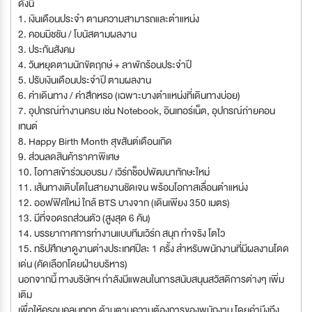
ดังนี้
1. เงินเดือนประจำ ตามความสามารถและตำแหน่ง
2. คอมมิชชัน / โบนัสตามผลงาน
3. ประกันสังคม
4. วันหยุดตามนักขัตฤกษ์ + ลาพักร้อนประจำปี
5. ปรับเงินเดือนประจำปี ตามผลงาน
6. ค่าเดินทาง / ค่าสึกหรอ (เฉพาะบางตำแหน่งที่เดินทางบ่อย)
7. อุปกรณ์ทำงานครบ เช่น Notebook, อินเทอร์เน็ต, อุปกรณ์ถ่ายคอน
เทนต์
8. Happy Birth Month สุขสันต์เดือนเกิด
9. ส่วนลดสินค้าราคาพิเศษ
10. โอกาสเข้าร่วมอบรม / เวิร์กช็อปพัฒนาทักษะใหม่
11. เส้นทางเติบโตในสายงานชัดเจน พร้อมโอกาสเลื่อนตำแหน่ง
12. ออฟฟิศใหม่ ใกล้ BTS บางจาก (เดินเพียง 350 เมตร)
13. มีที่จอดรถส่วนตัว (สูงสุด 6 คัน)
14. บรรยากาศการทำงานแบบทีมเวิร์ก สนุก ทำจริง โตไว
15. ทริปศึกษาดูงานต่างประเทศปีละ 1 ครั้ง สำหรับพนักงานที่มีผลงานโดด
เด่น (คัดเลือกโดยฝ่ายบริหาร)
นอกจากนี้ ทางบริษัทฯ กำลังมีแพลนในการสนับสนุนสวัสดิการต่างๆ เพิ่ม
เติม
เพื่อให้ครอบคลุมทุกๆ ด้านตามความต้องการของพนักงาน โดยคำนึงถึง